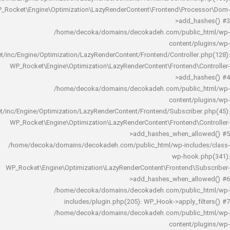
WP_Rocket\Engine\Optimization\LazyRenderContent\Frontend\Pro
>add_h
/home/decoka/domains/decokadeh.com/publi
content/
rocket/inc/Engine/Optimization/LazyRenderContent/Frontend/Controlle
WP_Rocket\Engine\Optimization\LazyRenderContent\Frontend\
>add_h
/home/decoka/domains/decokadeh.com/publi
content/
rocket/inc/Engine/Optimization/LazyRenderContent/Frontend/Subscrib
WP_Rocket\Engine\Optimization\LazyRenderContent\Frontend\
>add_hashes_when_al
/home/decoka/domains/decokadeh.com/public_html/wp-inclu
wp-hook
WP_Rocket\Engine\Optimization\LazyRenderContent\Frontend\
>add_hashes_when_al
/home/decoka/domains/decokadeh.com/publi
includes/plugin.php(205): WP_Hook->apply_f
/home/decoka/domains/decokadeh.com/publi
content/