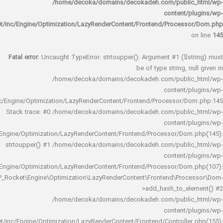
/home/decoka/domains/decokadeh.com/publi
content/
rocket/inc/Engine/Optimization/LazyRenderContent/Frontend/Proces
Fatal error
: Uncaught TypeError: strtoupper(): Argument #1 ($s
be of type string, 
/home/decoka/domains/decokadeh.com/publi
content/
rocket/inc/Engine/Optimization/LazyRenderContent/Frontend/Processor/
Stack trace: #0 /home/decoka/domains/decokadeh.com/publi
content/
rocket/inc/Engine/Optimization/LazyRenderContent/Frontend/Processor/Do
strtoupper() #1 /home/decoka/domains/decokadeh.com/publi
content/
rocket/inc/Engine/Optimization/LazyRenderContent/Frontend/Processor/Do
WP_Rocket\Engine\Optimization\LazyRenderContent\Frontend\Pro
>add_hash_to_e
/home/decoka/domains/decokadeh.com/publi
content/
rocket/inc/Engine/Optimization/LazyRenderContent/Frontend/Controlle