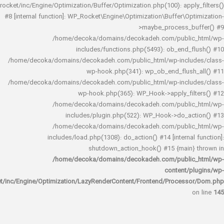
rocket/inc/Engine/Optimization/Buffer/Optimization.php(100): app
#8 [internal function]: WP_Rocket\Engine\Optimization\Buffer\O
>maybe_process_
/home/decoka/domains/decokadeh.com/publi
includes/functions.php(5493): ob_end_
/home/decoka/domains/decokadeh.com/public_html/wp-inclu
wp-hook.php(341): wp_ob_end_flus
/home/decoka/domains/decokadeh.com/public_html/wp-inclu
wp-hook.php(365): WP_Hook->apply_fi
/home/decoka/domains/decokadeh.com/publi
includes/plugin.php(522): WP_Hook->do_a
/home/decoka/domains/decokadeh.com/publi
includes/load.php(1308): do_action() #14 [interna
shutdown_action_hook() #15 {main
/home/decoka/domains/decokadeh.com/publi
content/
rocket/inc/Engine/Optimization/LazyRenderContent/Frontend/Proces