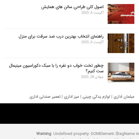
اصول کلی طراحی سالن های همایش
آگوست 6, 2025
راهنمای انتخاب بهترین درب ضد سرقت برای منزل
آگوست 6, 2025
چطور تخت خواب دو نفره را با سبک دکوراسیون مینیمال
ست کنیم؟
جولای 28, 2025
ری
|
لوازم یدکی چینی
|
میز اداری
|
تعمیر صندلی اداری
Warning
: Undefined property: DOMElement::