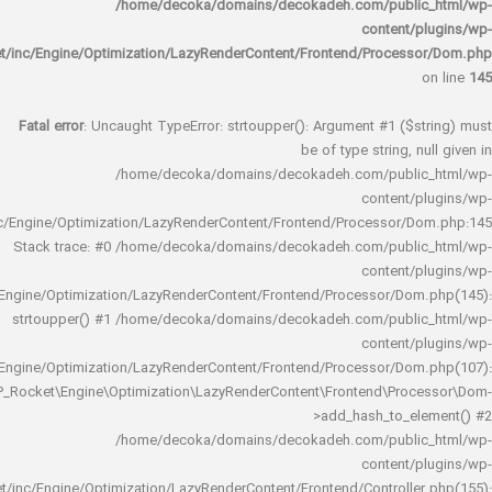
/home/decoka/domains/decokadeh.com/publi
content/
rocket/inc/Engine/Optimization/LazyRenderContent/Frontend/Proces
Fatal error
: Uncaught TypeError: strtoupper(): Argument #1 ($s
be of type string, 
/home/decoka/domains/decokadeh.com/publi
content/
rocket/inc/Engine/Optimization/LazyRenderContent/Frontend/Processor/
Stack trace: #0 /home/decoka/domains/decokadeh.com/publi
content/
rocket/inc/Engine/Optimization/LazyRenderContent/Frontend/Processor/Do
strtoupper() #1 /home/decoka/domains/decokadeh.com/publi
content/
rocket/inc/Engine/Optimization/LazyRenderContent/Frontend/Processor/Do
WP_Rocket\Engine\Optimization\LazyRenderContent\Frontend\Pro
>add_hash_to_e
/home/decoka/domains/decokadeh.com/publi
content/
rocket/inc/Engine/Optimization/LazyRenderContent/Frontend/Controlle