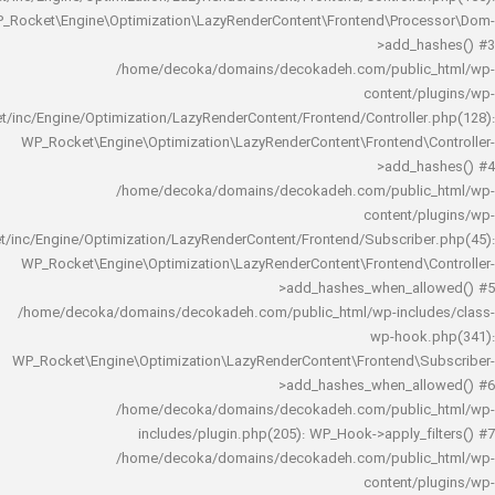
WP_Rocket\Engine\Optimization\LazyRenderContent\Frontend\Pro
>add_h
/home/decoka/domains/decokadeh.com/publi
content/
rocket/inc/Engine/Optimization/LazyRenderContent/Frontend/Controlle
WP_Rocket\Engine\Optimization\LazyRenderContent\Frontend\
>add_h
/home/decoka/domains/decokadeh.com/publi
content/
rocket/inc/Engine/Optimization/LazyRenderContent/Frontend/Subscrib
WP_Rocket\Engine\Optimization\LazyRenderContent\Frontend\
>add_hashes_when_al
/home/decoka/domains/decokadeh.com/public_html/wp-inclu
wp-hook
WP_Rocket\Engine\Optimization\LazyRenderContent\Frontend\
>add_hashes_when_al
/home/decoka/domains/decokadeh.com/publi
includes/plugin.php(205): WP_Hook->apply_f
/home/decoka/domains/decokadeh.com/publi
content/