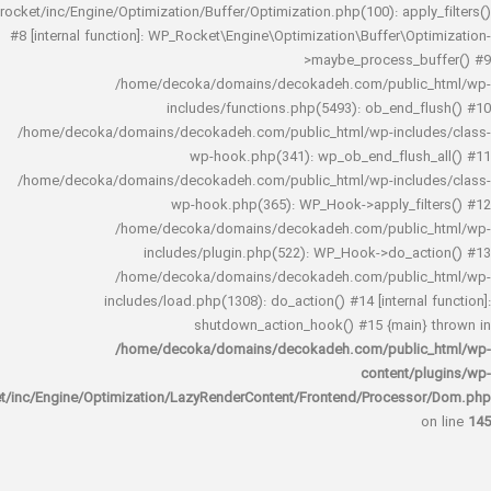
rocket/inc/Engine/Optimization/Buffer/Optimization.php(100): app
#8 [internal function]: WP_Rocket\Engine\Optimization\Buffer\O
>maybe_process_
/home/decoka/domains/decokadeh.com/publi
includes/functions.php(5493): ob_end_
/home/decoka/domains/decokadeh.com/public_html/wp-inclu
wp-hook.php(341): wp_ob_end_flus
/home/decoka/domains/decokadeh.com/public_html/wp-inclu
wp-hook.php(365): WP_Hook->apply_fi
/home/decoka/domains/decokadeh.com/publi
includes/plugin.php(522): WP_Hook->do_a
/home/decoka/domains/decokadeh.com/publi
includes/load.php(1308): do_action() #14 [interna
shutdown_action_hook() #15 {main
/home/decoka/domains/decokadeh.com/publi
content/
rocket/inc/Engine/Optimization/LazyRenderContent/Frontend/Proces