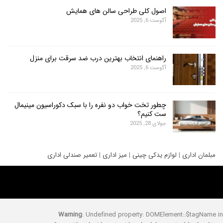
اصول کلی طراحی سالن های همایش
آگوست 6, 2025
راهنمای انتخاب بهترین درب ضد سرقت برای منزل
آگوست 6, 2025
چطور تخت خواب دو نفره را با سبک دکوراسیون مینیمال
ست کنیم؟
جولای 28, 2025
ری
|
لوازم یدکی چینی
|
میز اداری
|
تعمیر صندلی اداری
Warning
: Undefined property: DOMElement::