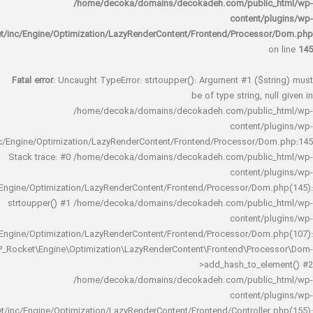
/home/decoka/domains/decokadeh.com/publi
content/
rocket/inc/Engine/Optimization/LazyRenderContent/Frontend/Proces
Fatal error
: Uncaught TypeError: strtoupper(): Argument #1 ($s
be of type string, 
/home/decoka/domains/decokadeh.com/publi
content/
rocket/inc/Engine/Optimization/LazyRenderContent/Frontend/Processor/
Stack trace: #0 /home/decoka/domains/decokadeh.com/publi
content/
rocket/inc/Engine/Optimization/LazyRenderContent/Frontend/Processor/Do
strtoupper() #1 /home/decoka/domains/decokadeh.com/publi
content/
rocket/inc/Engine/Optimization/LazyRenderContent/Frontend/Processor/Do
WP_Rocket\Engine\Optimization\LazyRenderContent\Frontend\Pro
>add_hash_to_e
/home/decoka/domains/decokadeh.com/publi
content/
rocket/inc/Engine/Optimization/LazyRenderContent/Frontend/Controlle