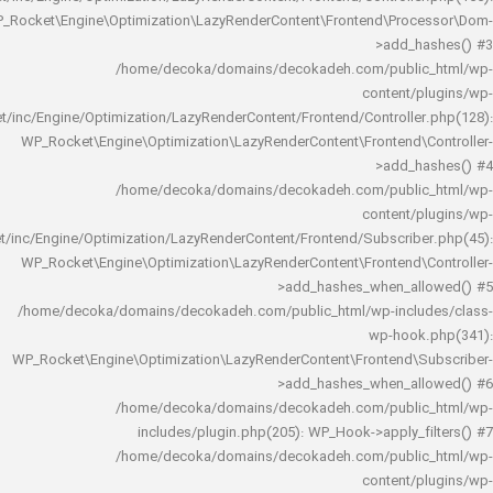
WP_Rocket\Engine\Optimization\LazyRenderContent\Frontend\Pro
>add_h
/home/decoka/domains/decokadeh.com/publi
content/
rocket/inc/Engine/Optimization/LazyRenderContent/Frontend/Controlle
WP_Rocket\Engine\Optimization\LazyRenderContent\Frontend\
>add_h
/home/decoka/domains/decokadeh.com/publi
content/
rocket/inc/Engine/Optimization/LazyRenderContent/Frontend/Subscrib
WP_Rocket\Engine\Optimization\LazyRenderContent\Frontend\
>add_hashes_when_al
/home/decoka/domains/decokadeh.com/public_html/wp-inclu
wp-hook
WP_Rocket\Engine\Optimization\LazyRenderContent\Frontend\
>add_hashes_when_al
/home/decoka/domains/decokadeh.com/publi
includes/plugin.php(205): WP_Hook->apply_f
/home/decoka/domains/decokadeh.com/publi
content/