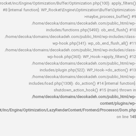
rocket/inc/Engine/Optimization/Buffer/Optimization.php(100): app
#8 [internal function]: WP_Rocket\Engine\Optimization\Buffer\O
>maybe_process_
/home/decoka/domains/decokadeh.com/publi
includes/functions.php(5493): ob_end_
/home/decoka/domains/decokadeh.com/public_html/wp-inclu
wp-hook.php(341): wp_ob_end_flus
/home/decoka/domains/decokadeh.com/public_html/wp-inclu
wp-hook.php(365): WP_Hook->apply_fi
/home/decoka/domains/decokadeh.com/publi
includes/plugin.php(522): WP_Hook->do_a
/home/decoka/domains/decokadeh.com/publi
includes/load.php(1308): do_action() #14 [interna
shutdown_action_hook() #15 {main
/home/decoka/domains/decokadeh.com/publi
content/
rocket/inc/Engine/Optimization/LazyRenderContent/Frontend/Proces