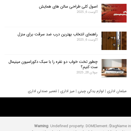
اصول کلی طراحی سالن های همایش
آگوست 6, 2025
راهنمای انتخاب بهترین درب ضد سرقت برای منزل
آگوست 6, 2025
چطور تخت خواب دو نفره را با سبک دکوراسیون مینیمال
ست کنیم؟
جولای 28, 2025
ری
|
لوازم یدکی چینی
|
میز اداری
|
تعمیر صندلی اداری
Warning
: Undefined property: DOMElement::