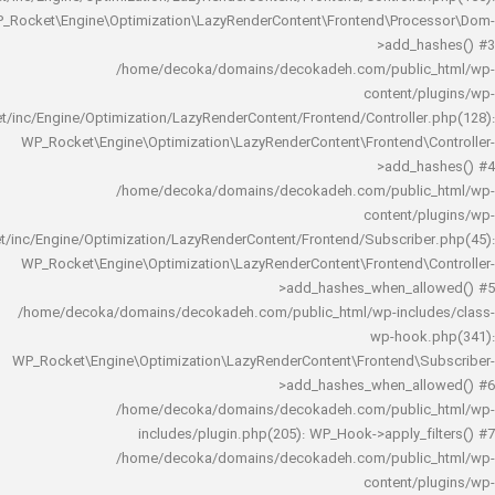
WP_Rocket\Engine\Optimization\LazyRenderContent\Frontend\Pro
>add_h
/home/decoka/domains/decokadeh.com/publi
content/
rocket/inc/Engine/Optimization/LazyRenderContent/Frontend/Controlle
WP_Rocket\Engine\Optimization\LazyRenderContent\Frontend\
>add_h
/home/decoka/domains/decokadeh.com/publi
content/
rocket/inc/Engine/Optimization/LazyRenderContent/Frontend/Subscrib
WP_Rocket\Engine\Optimization\LazyRenderContent\Frontend\
>add_hashes_when_al
/home/decoka/domains/decokadeh.com/public_html/wp-inclu
wp-hook
WP_Rocket\Engine\Optimization\LazyRenderContent\Frontend\
>add_hashes_when_al
/home/decoka/domains/decokadeh.com/publi
includes/plugin.php(205): WP_Hook->apply_f
/home/decoka/domains/decokadeh.com/publi
content/