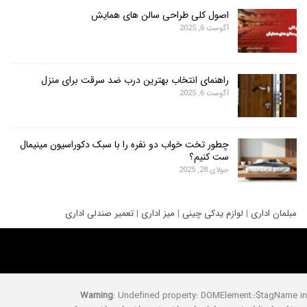
اصول کلی طراحی سالن های همایش
آگوست 6, 2025
راهنمای انتخاب بهترین درب ضد سرقت برای منزل
آگوست 6, 2025
چطور تخت خواب دو نفره را با سبک دکوراسیون مینیمال
ست کنیم؟
جولای 28, 2025
ری
|
لوازم یدکی چینی
|
میز اداری
|
تعمیر صندلی اداری
Warning
: Undefined property: DOMElement::