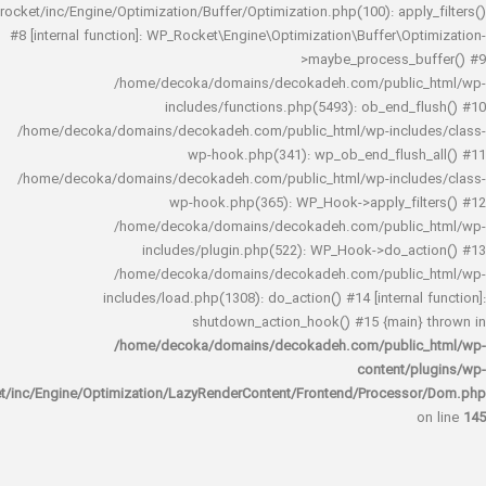
rocket/inc/Engine/Optimization/Buffer/Optimization.php(100): app
#8 [internal function]: WP_Rocket\Engine\Optimization\Buffer\O
>maybe_process_
/home/decoka/domains/decokadeh.com/publi
includes/functions.php(5493): ob_end_
/home/decoka/domains/decokadeh.com/public_html/wp-inclu
wp-hook.php(341): wp_ob_end_flus
/home/decoka/domains/decokadeh.com/public_html/wp-inclu
wp-hook.php(365): WP_Hook->apply_fi
/home/decoka/domains/decokadeh.com/publi
includes/plugin.php(522): WP_Hook->do_a
/home/decoka/domains/decokadeh.com/publi
includes/load.php(1308): do_action() #14 [interna
shutdown_action_hook() #15 {main
/home/decoka/domains/decokadeh.com/publi
content/
rocket/inc/Engine/Optimization/LazyRenderContent/Frontend/Proces