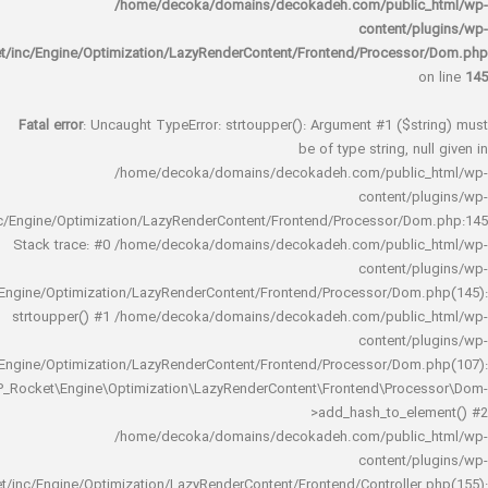
/home/decoka/domains/decokadeh.com/publi
content/
rocket/inc/Engine/Optimization/LazyRenderContent/Frontend/Proces
Fatal error
: Uncaught TypeError: strtoupper(): Argument #1 ($s
be of type string, 
/home/decoka/domains/decokadeh.com/publi
content/
rocket/inc/Engine/Optimization/LazyRenderContent/Frontend/Processor/
Stack trace: #0 /home/decoka/domains/decokadeh.com/publi
content/
rocket/inc/Engine/Optimization/LazyRenderContent/Frontend/Processor/Do
strtoupper() #1 /home/decoka/domains/decokadeh.com/publi
content/
rocket/inc/Engine/Optimization/LazyRenderContent/Frontend/Processor/Do
WP_Rocket\Engine\Optimization\LazyRenderContent\Frontend\Pro
>add_hash_to_e
/home/decoka/domains/decokadeh.com/publi
content/
rocket/inc/Engine/Optimization/LazyRenderContent/Frontend/Controlle