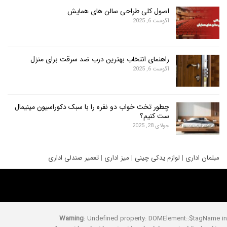
اصول کلی طراحی سالن های همایش
آگوست 6, 2025
راهنمای انتخاب بهترین درب ضد سرقت برای منزل
آگوست 6, 2025
چطور تخت خواب دو نفره را با سبک دکوراسیون مینیمال
ست کنیم؟
جولای 28, 2025
ری
|
لوازم یدکی چینی
|
میز اداری
|
تعمیر صندلی اداری
Warning
: Undefined property: DOMElement::