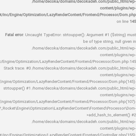
/home/decoka/domains/decokadeh.com/publi
content/
rocket/inc/Engine/Optimization/LazyRenderContent/Frontend/Proces
Fatal error
: Uncaught TypeError: strtoupper(): Argument #1 ($s
be of type string, 
/home/decoka/domains/decokadeh.com/publi
content/
rocket/inc/Engine/Optimization/LazyRenderContent/Frontend/Processor/
Stack trace: #0 /home/decoka/domains/decokadeh.com/publi
content/
rocket/inc/Engine/Optimization/LazyRenderContent/Frontend/Processor/Do
strtoupper() #1 /home/decoka/domains/decokadeh.com/publi
content/
rocket/inc/Engine/Optimization/LazyRenderContent/Frontend/Processor/Do
WP_Rocket\Engine\Optimization\LazyRenderContent\Frontend\Pro
>add_hash_to_e
/home/decoka/domains/decokadeh.com/publi
content/
rocket/inc/Engine/Optimization/LazyRenderContent/Frontend/Controlle