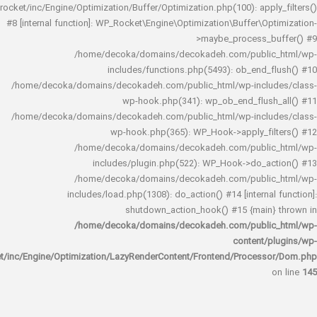
rocket/inc/Engine/Optimization/Buffer/Optimization.php(100): app
#8 [internal function]: WP_Rocket\Engine\Optimization\Buffer\O
>maybe_process_
/home/decoka/domains/decokadeh.com/publi
includes/functions.php(5493): ob_end_
/home/decoka/domains/decokadeh.com/public_html/wp-inclu
wp-hook.php(341): wp_ob_end_flus
/home/decoka/domains/decokadeh.com/public_html/wp-inclu
wp-hook.php(365): WP_Hook->apply_fi
/home/decoka/domains/decokadeh.com/publi
includes/plugin.php(522): WP_Hook->do_a
/home/decoka/domains/decokadeh.com/publi
includes/load.php(1308): do_action() #14 [interna
shutdown_action_hook() #15 {main
/home/decoka/domains/decokadeh.com/publi
content/
rocket/inc/Engine/Optimization/LazyRenderContent/Frontend/Proces