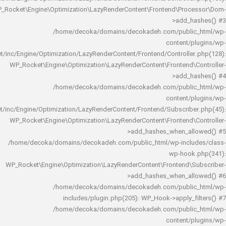
WP_Rocket\Engine\Optimization\LazyRenderContent\Frontend\Pro
>add_h
/home/decoka/domains/decokadeh.com/publi
content/
rocket/inc/Engine/Optimization/LazyRenderContent/Frontend/Controlle
WP_Rocket\Engine\Optimization\LazyRenderContent\Frontend\
>add_h
/home/decoka/domains/decokadeh.com/publi
content/
rocket/inc/Engine/Optimization/LazyRenderContent/Frontend/Subscrib
WP_Rocket\Engine\Optimization\LazyRenderContent\Frontend\
>add_hashes_when_al
/home/decoka/domains/decokadeh.com/public_html/wp-inclu
wp-hook
WP_Rocket\Engine\Optimization\LazyRenderContent\Frontend\
>add_hashes_when_al
/home/decoka/domains/decokadeh.com/publi
includes/plugin.php(205): WP_Hook->apply_f
/home/decoka/domains/decokadeh.com/publi
content/