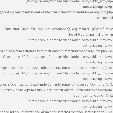
/home/decoka/domains/decokadeh.com/publi
content/
rocket/inc/Engine/Optimization/LazyRenderContent/Frontend/Proces
Fatal error
: Uncaught TypeError: strtoupper(): Argument #1 ($s
be of type string, 
/home/decoka/domains/decokadeh.com/publi
content/
rocket/inc/Engine/Optimization/LazyRenderContent/Frontend/Processor/
Stack trace: #0 /home/decoka/domains/decokadeh.com/publi
content/
rocket/inc/Engine/Optimization/LazyRenderContent/Frontend/Processor/Do
strtoupper() #1 /home/decoka/domains/decokadeh.com/publi
content/
rocket/inc/Engine/Optimization/LazyRenderContent/Frontend/Processor/Do
WP_Rocket\Engine\Optimization\LazyRenderContent\Frontend\Pro
>add_hash_to_e
/home/decoka/domains/decokadeh.com/publi
content/
rocket/inc/Engine/Optimization/LazyRenderContent/Frontend/Controlle