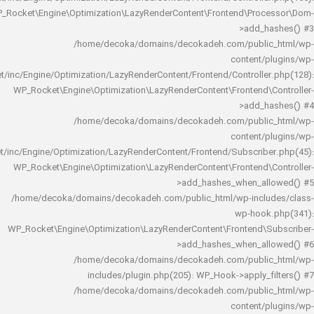
WP_Rocket\Engine\Optimization\LazyRenderContent\Frontend\Pro
>add_h
/home/decoka/domains/decokadeh.com/publi
content/
rocket/inc/Engine/Optimization/LazyRenderContent/Frontend/Controlle
WP_Rocket\Engine\Optimization\LazyRenderContent\Frontend\
>add_h
/home/decoka/domains/decokadeh.com/publi
content/
rocket/inc/Engine/Optimization/LazyRenderContent/Frontend/Subscrib
WP_Rocket\Engine\Optimization\LazyRenderContent\Frontend\
>add_hashes_when_al
/home/decoka/domains/decokadeh.com/public_html/wp-inclu
wp-hook
WP_Rocket\Engine\Optimization\LazyRenderContent\Frontend\
>add_hashes_when_al
/home/decoka/domains/decokadeh.com/publi
includes/plugin.php(205): WP_Hook->apply_f
/home/decoka/domains/decokadeh.com/publi
content/