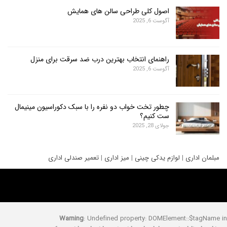
اصول کلی طراحی سالن های همایش
آگوست 6, 2025
راهنمای انتخاب بهترین درب ضد سرقت برای منزل
آگوست 6, 2025
چطور تخت خواب دو نفره را با سبک دکوراسیون مینیمال
ست کنیم؟
جولای 28, 2025
ری
|
لوازم یدکی چینی
|
میز اداری
|
تعمیر صندلی اداری
Warning
: Undefined property: DOMElement::