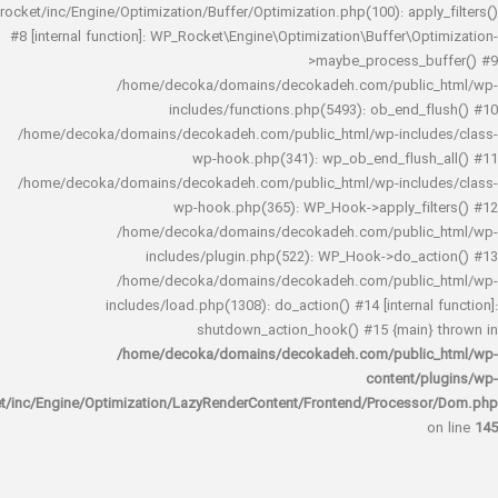
rocket/inc/Engine/Optimization/Buffer/Optimization.php(100): app
#8 [internal function]: WP_Rocket\Engine\Optimization\Buffer\O
>maybe_process_
/home/decoka/domains/decokadeh.com/publi
includes/functions.php(5493): ob_end_
/home/decoka/domains/decokadeh.com/public_html/wp-inclu
wp-hook.php(341): wp_ob_end_flus
/home/decoka/domains/decokadeh.com/public_html/wp-inclu
wp-hook.php(365): WP_Hook->apply_fi
/home/decoka/domains/decokadeh.com/publi
includes/plugin.php(522): WP_Hook->do_a
/home/decoka/domains/decokadeh.com/publi
includes/load.php(1308): do_action() #14 [interna
shutdown_action_hook() #15 {main
/home/decoka/domains/decokadeh.com/publi
content/
rocket/inc/Engine/Optimization/LazyRenderContent/Frontend/Proces