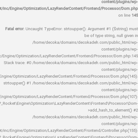
content/
rocket/inc/Engine/Optimization/LazyRenderContent/Frontend/Proces
Fatal error
: Uncaught TypeError: strtoupper(): Argument #1 ($s
be of type string, 
/home/decoka/domains/decokadeh.com/publi
content/
rocket/inc/Engine/Optimization/LazyRenderContent/Frontend/Processor/
Stack trace: #0 /home/decoka/domains/decokadeh.com/publi
content/
rocket/inc/Engine/Optimization/LazyRenderContent/Frontend/Processor/Do
strtoupper() #1 /home/decoka/domains/decokadeh.com/publi
content/
rocket/inc/Engine/Optimization/LazyRenderContent/Frontend/Processor/Do
WP_Rocket\Engine\Optimization\LazyRenderContent\Frontend\Pro
>add_hash_to_e
/home/decoka/domains/decokadeh.com/publi
content/
rocket/inc/Engine/Optimization/LazyRenderContent/Frontend/Controlle
WP_Rocket\Engine\Optimization\LazyRenderContent\Frontend\Pro