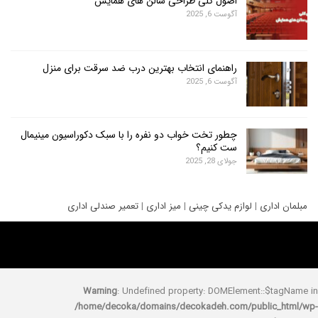
اصول کلی طراحی سالن های همایش
آگوست 6, 2025
راهنمای انتخاب بهترین درب ضد سرقت برای منزل
آگوست 6, 2025
چطور تخت خواب دو نفره را با سبک دکوراسیون مینیمال
ست کنیم؟
جولای 28, 2025
ری
|
لوازم یدکی چینی
|
میز اداری
|
تعمیر صندلی اداری
Warning
: Undefined property: DOMElement::
/home/decoka/domains/decokadeh.com/publi