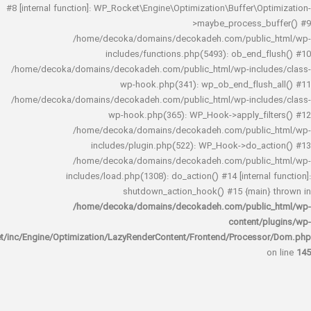
#8 [internal function]: WP_Rocket\Engine\Optimization\Buffer\O
>maybe_process_
/home/decoka/domains/decokadeh.com/publi
includes/functions.php(5493): ob_end_
/home/decoka/domains/decokadeh.com/public_html/wp-inclu
wp-hook.php(341): wp_ob_end_flus
/home/decoka/domains/decokadeh.com/public_html/wp-inclu
wp-hook.php(365): WP_Hook->apply_fi
/home/decoka/domains/decokadeh.com/publi
includes/plugin.php(522): WP_Hook->do_a
/home/decoka/domains/decokadeh.com/publi
includes/load.php(1308): do_action() #14 [interna
shutdown_action_hook() #15 {main
/home/decoka/domains/decokadeh.com/publi
content/
rocket/inc/Engine/Optimization/LazyRenderContent/Frontend/Proces