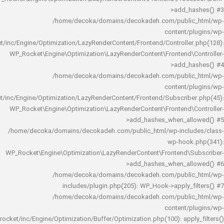
>add_h
/home/decoka/domains/decokadeh.com/publi
content/
rocket/inc/Engine/Optimization/LazyRenderContent/Frontend/Controlle
WP_Rocket\Engine\Optimization\LazyRenderContent\Frontend\
>add_h
/home/decoka/domains/decokadeh.com/publi
content/
rocket/inc/Engine/Optimization/LazyRenderContent/Frontend/Subscrib
WP_Rocket\Engine\Optimization\LazyRenderContent\Frontend\
>add_hashes_when_al
/home/decoka/domains/decokadeh.com/public_html/wp-inclu
wp-hook
WP_Rocket\Engine\Optimization\LazyRenderContent\Frontend\
>add_hashes_when_al
/home/decoka/domains/decokadeh.com/publi
includes/plugin.php(205): WP_Hook->apply_f
/home/decoka/domains/decokadeh.com/publi
content/
rocket/inc/Engine/Optimization/Buffer/Optimization.php(100): app