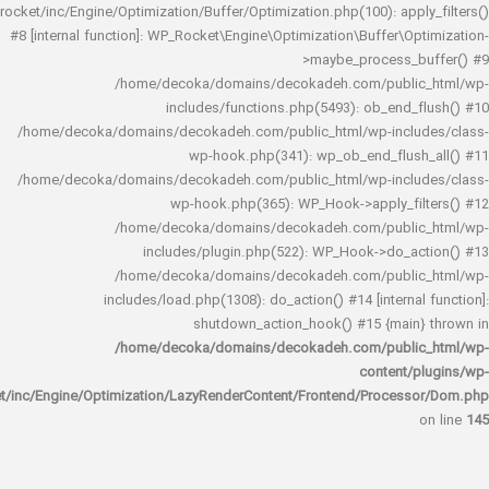
rocket/inc/Engine/Optimization/Buffer/Optimization.php(100): app
#8 [internal function]: WP_Rocket\Engine\Optimization\Buffer\O
>maybe_process_
/home/decoka/domains/decokadeh.com/publi
includes/functions.php(5493): ob_end_
/home/decoka/domains/decokadeh.com/public_html/wp-inclu
wp-hook.php(341): wp_ob_end_flus
/home/decoka/domains/decokadeh.com/public_html/wp-inclu
wp-hook.php(365): WP_Hook->apply_fi
/home/decoka/domains/decokadeh.com/publi
includes/plugin.php(522): WP_Hook->do_a
/home/decoka/domains/decokadeh.com/publi
includes/load.php(1308): do_action() #14 [interna
shutdown_action_hook() #15 {main
/home/decoka/domains/decokadeh.com/publi
content/
rocket/inc/Engine/Optimization/LazyRenderContent/Frontend/Proces