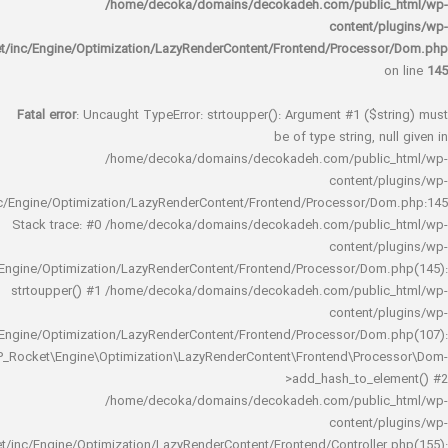
/home/decoka/domains/decokadeh.com/publi
content/
rocket/inc/Engine/Optimization/LazyRenderContent/Frontend/Proces
Fatal error
: Uncaught TypeError: strtoupper(): Argument #1 ($s
be of type string, 
/home/decoka/domains/decokadeh.com/publi
content/
rocket/inc/Engine/Optimization/LazyRenderContent/Frontend/Processor/
Stack trace: #0 /home/decoka/domains/decokadeh.com/publi
content/
rocket/inc/Engine/Optimization/LazyRenderContent/Frontend/Processor/Do
strtoupper() #1 /home/decoka/domains/decokadeh.com/publi
content/
rocket/inc/Engine/Optimization/LazyRenderContent/Frontend/Processor/Do
WP_Rocket\Engine\Optimization\LazyRenderContent\Frontend\Pro
>add_hash_to_e
/home/decoka/domains/decokadeh.com/publi
content/
rocket/inc/Engine/Optimization/LazyRenderContent/Frontend/Controlle