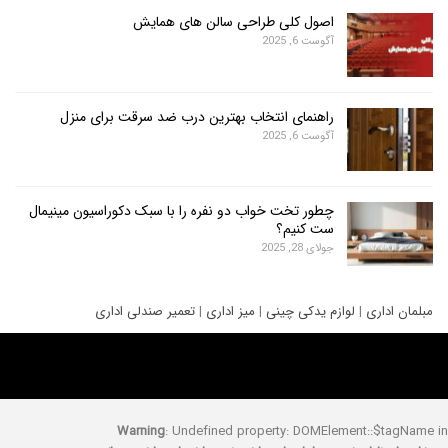
اصول کلی طراحی سالن های همایش
آگوست 6, 2025
راهنمای انتخاب بهترین درب ضد سرقت برای منزل
آگوست 6, 2025
چطور تخت خواب دو نفره را با سبک دکوراسیون مینیمال
ست کنیم؟
جولای 28, 2025
ری
|
لوازم یدکی چینی
|
میز اداری
|
تعمیر صندلی اداری
Warning
: Undefined property: DOMElement::