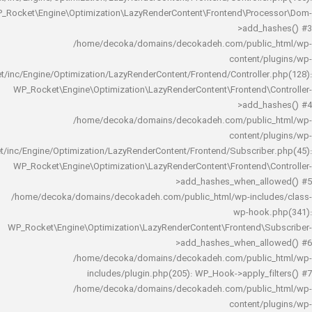
WP_Rocket\Engine\Optimization\LazyRenderContent\Frontend\Pro
>add_h
/home/decoka/domains/decokadeh.com/publi
content/
rocket/inc/Engine/Optimization/LazyRenderContent/Frontend/Controlle
WP_Rocket\Engine\Optimization\LazyRenderContent\Frontend\
>add_h
/home/decoka/domains/decokadeh.com/publi
content/
rocket/inc/Engine/Optimization/LazyRenderContent/Frontend/Subscrib
WP_Rocket\Engine\Optimization\LazyRenderContent\Frontend\
>add_hashes_when_al
/home/decoka/domains/decokadeh.com/public_html/wp-inclu
wp-hook
WP_Rocket\Engine\Optimization\LazyRenderContent\Frontend\
>add_hashes_when_al
/home/decoka/domains/decokadeh.com/publi
includes/plugin.php(205): WP_Hook->apply_f
/home/decoka/domains/decokadeh.com/publi
content/