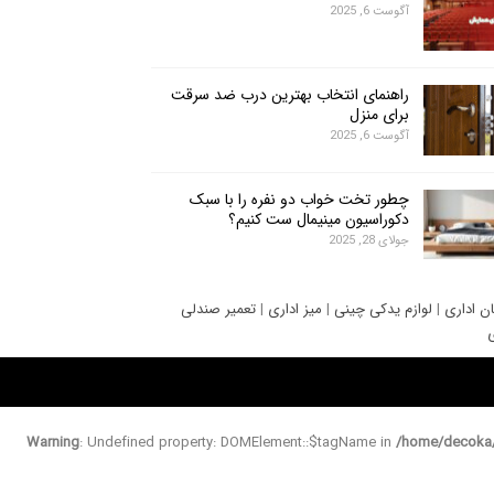
آگوست 6, 2025
راهنمای انتخاب بهترین درب ضد سرقت
برای منزل
آگوست 6, 2025
چطور تخت خواب دو نفره را با سبک
دکوراسیون مینیمال ست کنیم؟
جولای 28, 2025
ان اداری
|
لوازم یدکی چینی
|
میز اداری
|
تعمیر صندلی
ی
Warning
: Undefined property: DOMElement::$tagName in
/home/decoka/