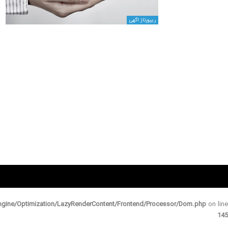
ریپورتاژ اگهی
gine/Optimization/LazyRenderContent/Frontend/Processor/Dom.php
on line
145