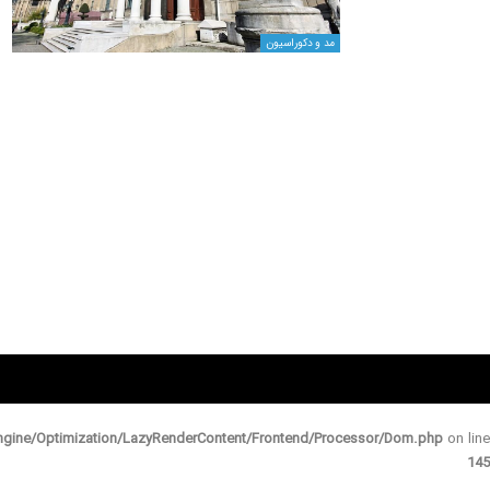
مد و دکوراسیون
gine/Optimization/LazyRenderContent/Frontend/Processor/Dom.php
on line
145