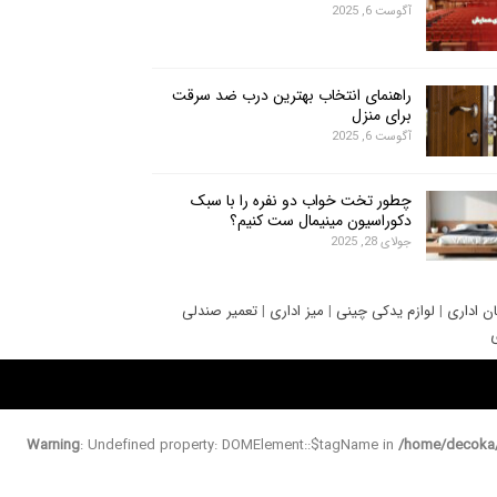
آگوست 6, 2025
راهنمای انتخاب بهترین درب ضد سرقت
برای منزل
آگوست 6, 2025
چطور تخت خواب دو نفره را با سبک
دکوراسیون مینیمال ست کنیم؟
جولای 28, 2025
ان اداری
|
لوازم یدکی چینی
|
میز اداری
|
تعمیر صندلی
ی
Warning
: Undefined property: DOMElement::$tagName in
/home/decoka/