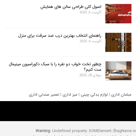
اصول کلی طراحی سالن های همایش
آگوست 6, 2025
راهنمای انتخاب بهترین درب ضد سرقت برای منزل
آگوست 6, 2025
چطور تخت خواب دو نفره را با سبک دکوراسیون مینیمال
ست کنیم؟
جولای 28, 2025
ری
|
لوازم یدکی چینی
|
میز اداری
|
تعمیر صندلی اداری
Warning
: Undefined property: DOMElement::