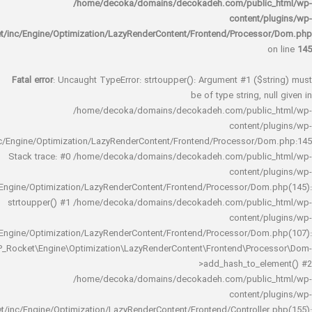
/home/decoka/domains/decokadeh.com/publi
content/
rocket/inc/Engine/Optimization/LazyRenderContent/Frontend/Proces
Fatal error
: Uncaught TypeError: strtoupper(): Argument #1 ($s
be of type string, 
/home/decoka/domains/decokadeh.com/publi
content/
rocket/inc/Engine/Optimization/LazyRenderContent/Frontend/Processor/
Stack trace: #0 /home/decoka/domains/decokadeh.com/publi
content/
rocket/inc/Engine/Optimization/LazyRenderContent/Frontend/Processor/Do
strtoupper() #1 /home/decoka/domains/decokadeh.com/publi
content/
rocket/inc/Engine/Optimization/LazyRenderContent/Frontend/Processor/Do
WP_Rocket\Engine\Optimization\LazyRenderContent\Frontend\Pro
>add_hash_to_e
/home/decoka/domains/decokadeh.com/publi
content/
rocket/inc/Engine/Optimization/LazyRenderContent/Frontend/Controlle