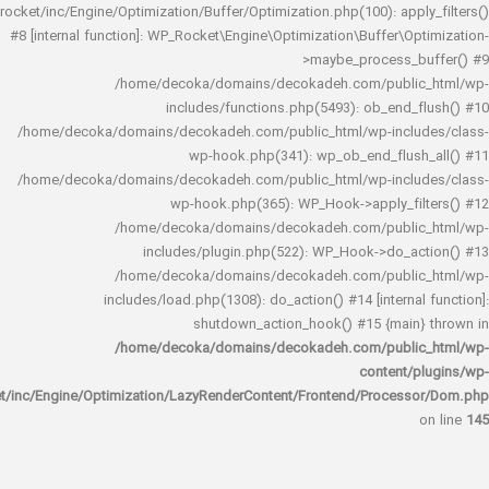
rocket/inc/Engine/Optimization/Buffer/Optimization.php(100): app
#8 [internal function]: WP_Rocket\Engine\Optimization\Buffer\O
>maybe_process_
/home/decoka/domains/decokadeh.com/publi
includes/functions.php(5493): ob_end_
/home/decoka/domains/decokadeh.com/public_html/wp-inclu
wp-hook.php(341): wp_ob_end_flus
/home/decoka/domains/decokadeh.com/public_html/wp-inclu
wp-hook.php(365): WP_Hook->apply_fi
/home/decoka/domains/decokadeh.com/publi
includes/plugin.php(522): WP_Hook->do_a
/home/decoka/domains/decokadeh.com/publi
includes/load.php(1308): do_action() #14 [interna
shutdown_action_hook() #15 {main
/home/decoka/domains/decokadeh.com/publi
content/
rocket/inc/Engine/Optimization/LazyRenderContent/Frontend/Proces