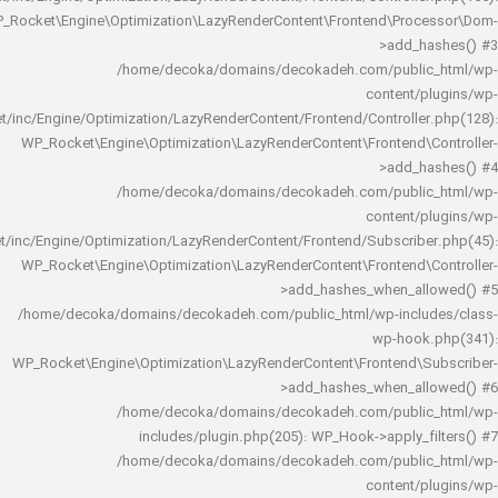
WP_Rocket\Engine\Optimization\LazyRenderContent\Frontend\Pro
>add_h
/home/decoka/domains/decokadeh.com/publi
content/
rocket/inc/Engine/Optimization/LazyRenderContent/Frontend/Controlle
WP_Rocket\Engine\Optimization\LazyRenderContent\Frontend\
>add_h
/home/decoka/domains/decokadeh.com/publi
content/
rocket/inc/Engine/Optimization/LazyRenderContent/Frontend/Subscrib
WP_Rocket\Engine\Optimization\LazyRenderContent\Frontend\
>add_hashes_when_al
/home/decoka/domains/decokadeh.com/public_html/wp-inclu
wp-hook
WP_Rocket\Engine\Optimization\LazyRenderContent\Frontend\
>add_hashes_when_al
/home/decoka/domains/decokadeh.com/publi
includes/plugin.php(205): WP_Hook->apply_f
/home/decoka/domains/decokadeh.com/publi
content/