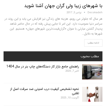
های زیبا ولی گران جهان آشنا شوید
D
نوامبر 5, 2017
 جلوتر می رویم، هزینه های زندگی نیز افزایش می یابد و این روند در
ا عمومیت دارد. این امر تا جایی پیش رفته که در حال حاضر شاهد
تن عبارتی با عنوان «گران‌قیمت‌ترین شهرهای جهان» هستیم. این
دلایل…
لب
محبوب
راهنمای جامع بازار کار دستگاه‌های چاپ بنر در سال 1404
اکتبر 7, 2025
نحوه تشخیص کیفیت درب امنیتی ضد سرقت اصل از
تقلبی
آگوست 10, 2025