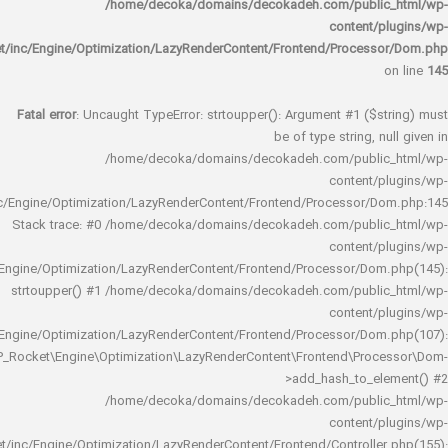
/home/decoka/domains/decokadeh.com/publi
content/
rocket/inc/Engine/Optimization/LazyRenderContent/Frontend/Proces
Fatal error
: Uncaught TypeError: strtoupper(): Argument #1 ($s
be of type string, 
/home/decoka/domains/decokadeh.com/publi
content/
rocket/inc/Engine/Optimization/LazyRenderContent/Frontend/Processor/
Stack trace: #0 /home/decoka/domains/decokadeh.com/publi
content/
rocket/inc/Engine/Optimization/LazyRenderContent/Frontend/Processor/Do
strtoupper() #1 /home/decoka/domains/decokadeh.com/publi
content/
rocket/inc/Engine/Optimization/LazyRenderContent/Frontend/Processor/Do
WP_Rocket\Engine\Optimization\LazyRenderContent\Frontend\Pro
>add_hash_to_e
/home/decoka/domains/decokadeh.com/publi
content/
rocket/inc/Engine/Optimization/LazyRenderContent/Frontend/Controlle