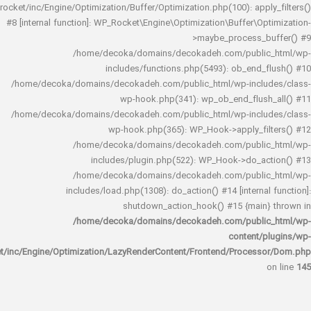
rocket/inc/Engine/Optimization/Buffer/Optimization.php(100): app
#8 [internal function]: WP_Rocket\Engine\Optimization\Buffer\O
>maybe_process_
/home/decoka/domains/decokadeh.com/publi
includes/functions.php(5493): ob_end_
/home/decoka/domains/decokadeh.com/public_html/wp-inclu
wp-hook.php(341): wp_ob_end_flus
/home/decoka/domains/decokadeh.com/public_html/wp-inclu
wp-hook.php(365): WP_Hook->apply_fi
/home/decoka/domains/decokadeh.com/publi
includes/plugin.php(522): WP_Hook->do_a
/home/decoka/domains/decokadeh.com/publi
includes/load.php(1308): do_action() #14 [interna
shutdown_action_hook() #15 {main
/home/decoka/domains/decokadeh.com/publi
content/
rocket/inc/Engine/Optimization/LazyRenderContent/Frontend/Proces