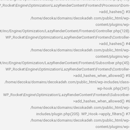
WP_Rocket\Engine\Optimization\LazyRenderContent\Frontend\Pro
>add_h
/home/decoka/domains/decokadeh.com/publi
content/
rocket/inc/Engine/Optimization/LazyRenderContent/Frontend/Controlle
WP_Rocket\Engine\Optimization\LazyRenderContent\Frontend\
>add_h
/home/decoka/domains/decokadeh.com/publi
content/
rocket/inc/Engine/Optimization/LazyRenderContent/Frontend/Subscrib
WP_Rocket\Engine\Optimization\LazyRenderContent\Frontend\
>add_hashes_when_al
/home/decoka/domains/decokadeh.com/public_html/wp-inclu
wp-hook
WP_Rocket\Engine\Optimization\LazyRenderContent\Frontend\
>add_hashes_when_al
/home/decoka/domains/decokadeh.com/publi
includes/plugin.php(205): WP_Hook->apply_f
/home/decoka/domains/decokadeh.com/publi
content/