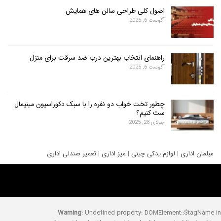
اصول کلی طراحی سالن های همایش
آگوست 6, 2025
راهنمای انتخاب بهترین درب ضد سرقت برای منزل
آگوست 6, 2025
چطور تخت خواب دو نفره را با سبک دکوراسیون مینیمال
ست کنیم؟
جولای 28, 2025
ری
|
لوازم یدکی چینی
|
میز اداری
|
تعمیر صندلی اداری
Warning
: Undefined property: DOMElement::