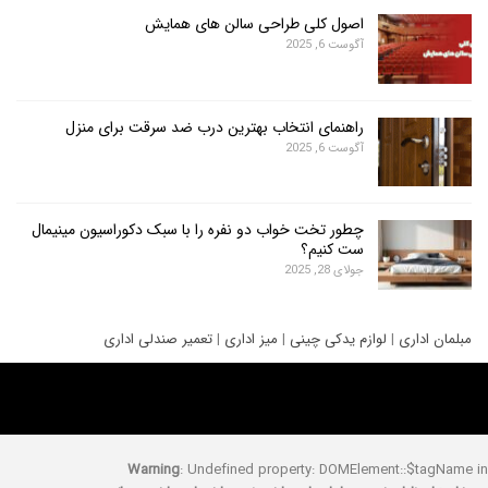
اصول کلی طراحی سالن های همایش
آگوست 6, 2025
راهنمای انتخاب بهترین درب ضد سرقت برای منزل
آگوست 6, 2025
چطور تخت خواب دو نفره را با سبک دکوراسیون مینیمال
ست کنیم؟
جولای 28, 2025
ری
|
لوازم یدکی چینی
|
میز اداری
|
تعمیر صندلی اداری
Warning
: Undefined property: DOMElement::