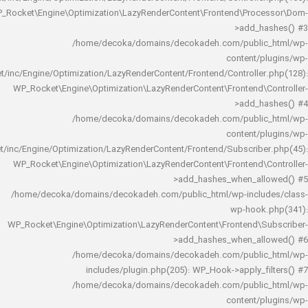
WP_Rocket\Engine\Optimization\LazyRenderContent\Frontend\Pro
>add_h
/home/decoka/domains/decokadeh.com/publi
content/
rocket/inc/Engine/Optimization/LazyRenderContent/Frontend/Controlle
WP_Rocket\Engine\Optimization\LazyRenderContent\Frontend\
>add_h
/home/decoka/domains/decokadeh.com/publi
content/
rocket/inc/Engine/Optimization/LazyRenderContent/Frontend/Subscrib
WP_Rocket\Engine\Optimization\LazyRenderContent\Frontend\
>add_hashes_when_al
/home/decoka/domains/decokadeh.com/public_html/wp-inclu
wp-hook
WP_Rocket\Engine\Optimization\LazyRenderContent\Frontend\
>add_hashes_when_al
/home/decoka/domains/decokadeh.com/publi
includes/plugin.php(205): WP_Hook->apply_f
/home/decoka/domains/decokadeh.com/publi
content/