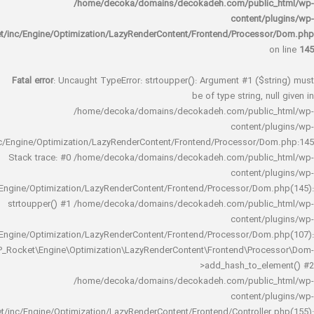
/home/decoka/domains/decokadeh.com/publi
content/
rocket/inc/Engine/Optimization/LazyRenderContent/Frontend/Proces
Fatal error
: Uncaught TypeError: strtoupper(): Argument #1 ($s
be of type string, 
/home/decoka/domains/decokadeh.com/publi
content/
rocket/inc/Engine/Optimization/LazyRenderContent/Frontend/Processor/
Stack trace: #0 /home/decoka/domains/decokadeh.com/publi
content/
rocket/inc/Engine/Optimization/LazyRenderContent/Frontend/Processor/Do
strtoupper() #1 /home/decoka/domains/decokadeh.com/publi
content/
rocket/inc/Engine/Optimization/LazyRenderContent/Frontend/Processor/Do
WP_Rocket\Engine\Optimization\LazyRenderContent\Frontend\Pro
>add_hash_to_e
/home/decoka/domains/decokadeh.com/publi
content/
rocket/inc/Engine/Optimization/LazyRenderContent/Frontend/Controlle