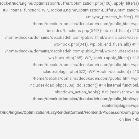
rocket/inc/Engine/Optimization/Buffer/Optimization.php(100): app
#8 [internal function]: WP_Rocket\Engine\Optimization\Buffer\O
>maybe_process_
/home/decoka/domains/decokadeh.com/publi
includes/functions.php(5493): ob_end_
/home/decoka/domains/decokadeh.com/public_html/wp-inclu
wp-hook.php(341): wp_ob_end_flus
/home/decoka/domains/decokadeh.com/public_html/wp-inclu
wp-hook.php(365): WP_Hook->apply_fi
/home/decoka/domains/decokadeh.com/publi
includes/plugin.php(522): WP_Hook->do_a
/home/decoka/domains/decokadeh.com/publi
includes/load.php(1308): do_action() #14 [interna
shutdown_action_hook() #15 {main
/home/decoka/domains/decokadeh.com/publi
content/
rocket/inc/Engine/Optimization/LazyRenderContent/Frontend/Proces