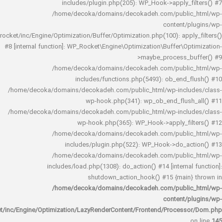
includes/plugin.php(205): WP_Hook->apply_f
/home/decoka/domains/decokadeh.com/publi
content/
rocket/inc/Engine/Optimization/Buffer/Optimization.php(100): app
#8 [internal function]: WP_Rocket\Engine\Optimization\Buffer\O
>maybe_process_
/home/decoka/domains/decokadeh.com/publi
includes/functions.php(5493): ob_end_
/home/decoka/domains/decokadeh.com/public_html/wp-inclu
wp-hook.php(341): wp_ob_end_flus
/home/decoka/domains/decokadeh.com/public_html/wp-inclu
wp-hook.php(365): WP_Hook->apply_fi
/home/decoka/domains/decokadeh.com/publi
includes/plugin.php(522): WP_Hook->do_a
/home/decoka/domains/decokadeh.com/publi
includes/load.php(1308): do_action() #14 [interna
shutdown_action_hook() #15 {main
/home/decoka/domains/decokadeh.com/publi
content/
rocket/inc/Engine/Optimization/LazyRenderContent/Frontend/Proces