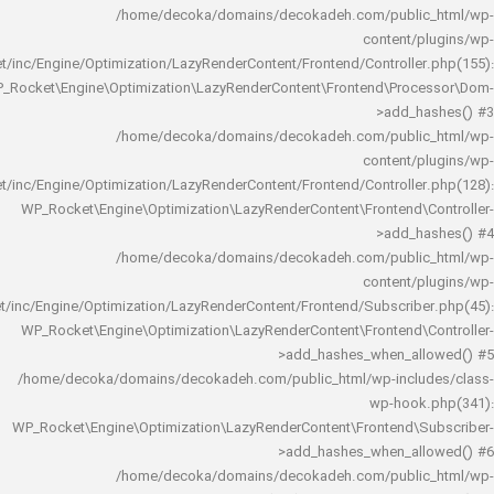
/home/decoka/domains/decokadeh.com/publi
content/
rocket/inc/Engine/Optimization/LazyRenderContent/Frontend/Controlle
WP_Rocket\Engine\Optimization\LazyRenderContent\Frontend\Pro
>add_h
/home/decoka/domains/decokadeh.com/publi
content/
rocket/inc/Engine/Optimization/LazyRenderContent/Frontend/Controlle
WP_Rocket\Engine\Optimization\LazyRenderContent\Frontend\
>add_h
/home/decoka/domains/decokadeh.com/publi
content/
rocket/inc/Engine/Optimization/LazyRenderContent/Frontend/Subscrib
WP_Rocket\Engine\Optimization\LazyRenderContent\Frontend\
>add_hashes_when_al
/home/decoka/domains/decokadeh.com/public_html/wp-inclu
wp-hook
WP_Rocket\Engine\Optimization\LazyRenderContent\Frontend\
>add_hashes_when_al
/home/decoka/domains/decokadeh.com/publi