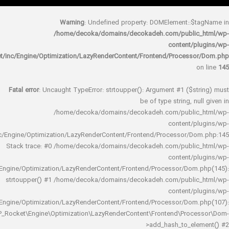
Warning
: Undefined property: DOMElement::
/home/decoka/domains/decokadeh.com/publi
content/
rocket/inc/Engine/Optimization/LazyRenderContent/Frontend/Proces
Fatal error
: Uncaught TypeError: strtoupper(): Argument #1 ($s
be of type string, 
/home/decoka/domains/decokadeh.com/publi
content/
rocket/inc/Engine/Optimization/LazyRenderContent/Frontend/Processor/
Stack trace: #0 /home/decoka/domains/decokadeh.com/publi
content/
rocket/inc/Engine/Optimization/LazyRenderContent/Frontend/Processor/Do
strtoupper() #1 /home/decoka/domains/decokadeh.com/publi
content/
rocket/inc/Engine/Optimization/LazyRenderContent/Frontend/Processor/Do
WP_Rocket\Engine\Optimization\LazyRenderContent\Frontend\Pro
>add_hash_to_e