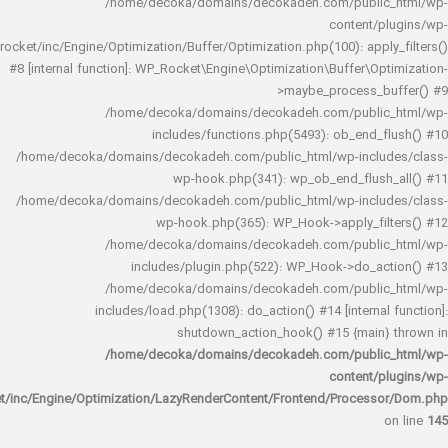
/home/decoka/domains/decokadeh.com/publi
content/
rocket/inc/Engine/Optimization/Buffer/Optimization.php(100): app
#8 [internal function]: WP_Rocket\Engine\Optimization\Buffer\O
>maybe_process_
/home/decoka/domains/decokadeh.com/publi
includes/functions.php(5493): ob_end_
/home/decoka/domains/decokadeh.com/public_html/wp-inclu
wp-hook.php(341): wp_ob_end_flus
/home/decoka/domains/decokadeh.com/public_html/wp-inclu
wp-hook.php(365): WP_Hook->apply_fi
/home/decoka/domains/decokadeh.com/publi
includes/plugin.php(522): WP_Hook->do_a
/home/decoka/domains/decokadeh.com/publi
includes/load.php(1308): do_action() #14 [interna
shutdown_action_hook() #15 {main
/home/decoka/domains/decokadeh.com/publi
content/
rocket/inc/Engine/Optimization/LazyRenderContent/Frontend/Proces