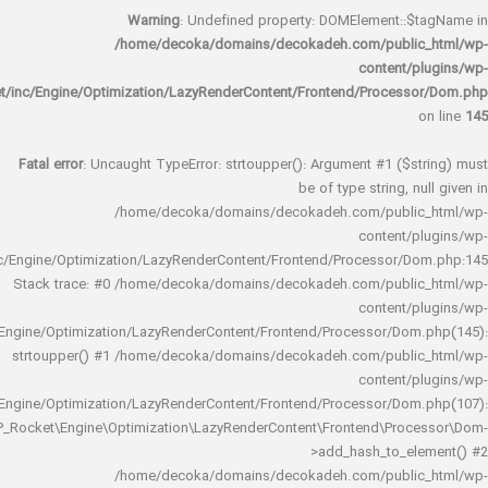
Warning
: Undefined property: DOMElement::
/home/decoka/domains/decokadeh.com/publi
content/
rocket/inc/Engine/Optimization/LazyRenderContent/Frontend/Proces
Fatal error
: Uncaught TypeError: strtoupper(): Argument #1 ($s
be of type string, 
/home/decoka/domains/decokadeh.com/publi
content/
rocket/inc/Engine/Optimization/LazyRenderContent/Frontend/Processor/
Stack trace: #0 /home/decoka/domains/decokadeh.com/publi
content/
rocket/inc/Engine/Optimization/LazyRenderContent/Frontend/Processor/Do
strtoupper() #1 /home/decoka/domains/decokadeh.com/publi
content/
rocket/inc/Engine/Optimization/LazyRenderContent/Frontend/Processor/Do
WP_Rocket\Engine\Optimization\LazyRenderContent\Frontend\Pro
>add_hash_to_e
/home/decoka/domains/decokadeh.com/publi