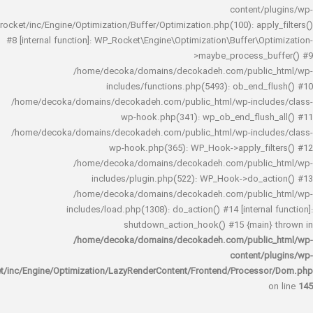
content/
rocket/inc/Engine/Optimization/Buffer/Optimization.php(100): app
#8 [internal function]: WP_Rocket\Engine\Optimization\Buffer\O
>maybe_process_
/home/decoka/domains/decokadeh.com/publi
includes/functions.php(5493): ob_end_
/home/decoka/domains/decokadeh.com/public_html/wp-inclu
wp-hook.php(341): wp_ob_end_flus
/home/decoka/domains/decokadeh.com/public_html/wp-inclu
wp-hook.php(365): WP_Hook->apply_fi
/home/decoka/domains/decokadeh.com/publi
includes/plugin.php(522): WP_Hook->do_a
/home/decoka/domains/decokadeh.com/publi
includes/load.php(1308): do_action() #14 [interna
shutdown_action_hook() #15 {main
/home/decoka/domains/decokadeh.com/publi
content/
rocket/inc/Engine/Optimization/LazyRenderContent/Frontend/Proces