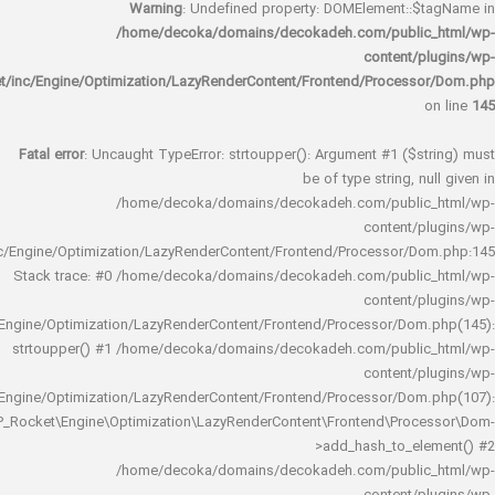
Warning
: Undefined property: DOMElement::
/home/decoka/domains/decokadeh.com/publi
content/
rocket/inc/Engine/Optimization/LazyRenderContent/Frontend/Proces
Fatal error
: Uncaught TypeError: strtoupper(): Argument #1 ($s
be of type string, 
/home/decoka/domains/decokadeh.com/publi
content/
rocket/inc/Engine/Optimization/LazyRenderContent/Frontend/Processor/
Stack trace: #0 /home/decoka/domains/decokadeh.com/publi
content/
rocket/inc/Engine/Optimization/LazyRenderContent/Frontend/Processor/Do
strtoupper() #1 /home/decoka/domains/decokadeh.com/publi
content/
rocket/inc/Engine/Optimization/LazyRenderContent/Frontend/Processor/Do
WP_Rocket\Engine\Optimization\LazyRenderContent\Frontend\Pro
>add_hash_to_e
/home/decoka/domains/decokadeh.com/publi