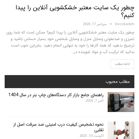
ک سایت معتبر خشکشویی آنلاین را پیدا
D
سپتامبر 17, 2020
ایت معتبر خشکشویی آنلاین را پیدا کنیم؟ ممکن است که شما روی
ضدعفونی وسایل منزل و وسایل شخصی خود بسیار حساس باشید و
ید که همه کارها را خود به تنهایی انجام دهید. بنابراین خوب است
 ترکیب آب و مواد شوینده در…
لب
محبوب
راهنمای جامع بازار کار دستگاه‌های چاپ بنر در سال 1404
اکتبر 7, 2025
نحوه تشخیص کیفیت درب امنیتی ضد سرقت اصل از
تقلبی
آگوست 10, 2025