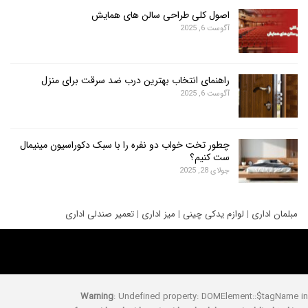
اصول کلی طراحی سالن های همایش
آگوست 6, 2025
راهنمای انتخاب بهترین درب ضد سرقت برای منزل
آگوست 6, 2025
چطور تخت خواب دو نفره را با سبک دکوراسیون مینیمال
ست کنیم؟
جولای 28, 2025
ری
|
لوازم یدکی چینی
|
میز اداری
|
تعمیر صندلی اداری
Warning
: Undefined property: DOMElement::