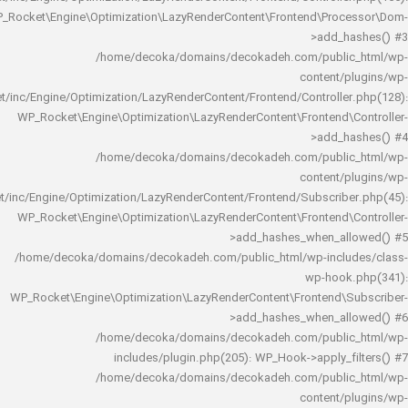
WP_Rocket\Engine\Optimization\LazyRenderContent\Frontend\Pro
>add_h
/home/decoka/domains/decokadeh.com/publi
content/
rocket/inc/Engine/Optimization/LazyRenderContent/Frontend/Controlle
WP_Rocket\Engine\Optimization\LazyRenderContent\Frontend\
>add_h
/home/decoka/domains/decokadeh.com/publi
content/
rocket/inc/Engine/Optimization/LazyRenderContent/Frontend/Subscrib
WP_Rocket\Engine\Optimization\LazyRenderContent\Frontend\
>add_hashes_when_al
/home/decoka/domains/decokadeh.com/public_html/wp-inclu
wp-hook
WP_Rocket\Engine\Optimization\LazyRenderContent\Frontend\
>add_hashes_when_al
/home/decoka/domains/decokadeh.com/publi
includes/plugin.php(205): WP_Hook->apply_f
/home/decoka/domains/decokadeh.com/publi
content/