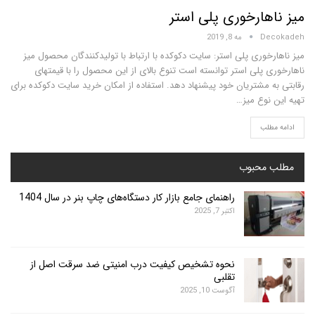
هارخوری پلی استر
D
مه 8, 2019
وری پلی استر: سایت دکوکده با ارتباط با تولیدکنندگان محصول میز
پلی استر توانسته است تنوع بالای از این محصول را با قیمتهای
 مشتریان خود پیشنهاد دهد. استفاده از امکان خرید سایت دکوکده برای
نوع میز…
لب
محبوب
راهنمای جامع بازار کار دستگاه‌های چاپ بنر در سال 1404
اکتبر 7, 2025
نحوه تشخیص کیفیت درب امنیتی ضد سرقت اصل از
تقلبی
آگوست 10, 2025