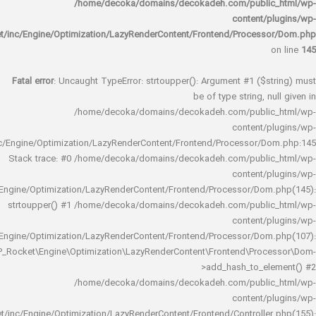
/home/decoka/domains/decokadeh.com/publi
content/
rocket/inc/Engine/Optimization/LazyRenderContent/Frontend/Proces
Fatal error
: Uncaught TypeError: strtoupper(): Argument #1 ($s
be of type string, 
/home/decoka/domains/decokadeh.com/publi
content/
rocket/inc/Engine/Optimization/LazyRenderContent/Frontend/Processor/
Stack trace: #0 /home/decoka/domains/decokadeh.com/publi
content/
rocket/inc/Engine/Optimization/LazyRenderContent/Frontend/Processor/Do
strtoupper() #1 /home/decoka/domains/decokadeh.com/publi
content/
rocket/inc/Engine/Optimization/LazyRenderContent/Frontend/Processor/Do
WP_Rocket\Engine\Optimization\LazyRenderContent\Frontend\Pro
>add_hash_to_e
/home/decoka/domains/decokadeh.com/publi
content/
rocket/inc/Engine/Optimization/LazyRenderContent/Frontend/Controlle