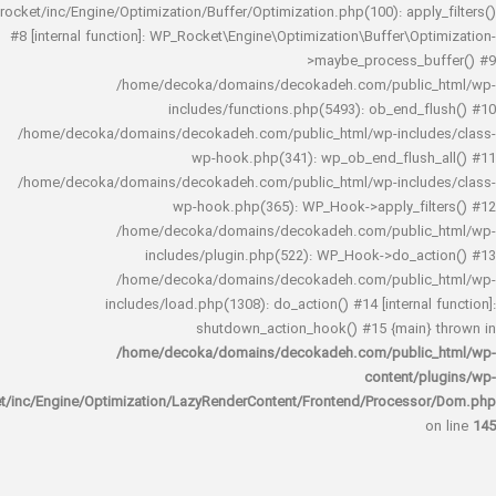
rocket/inc/Engine/Optimization/Buffer/Optimization.php(100): app
#8 [internal function]: WP_Rocket\Engine\Optimization\Buffer\O
>maybe_process_
/home/decoka/domains/decokadeh.com/publi
includes/functions.php(5493): ob_end_
/home/decoka/domains/decokadeh.com/public_html/wp-inclu
wp-hook.php(341): wp_ob_end_flus
/home/decoka/domains/decokadeh.com/public_html/wp-inclu
wp-hook.php(365): WP_Hook->apply_fi
/home/decoka/domains/decokadeh.com/publi
includes/plugin.php(522): WP_Hook->do_a
/home/decoka/domains/decokadeh.com/publi
includes/load.php(1308): do_action() #14 [interna
shutdown_action_hook() #15 {main
/home/decoka/domains/decokadeh.com/publi
content/
rocket/inc/Engine/Optimization/LazyRenderContent/Frontend/Proces