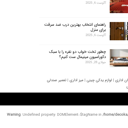
آگوست 6, 2025
راهنمای انتخاب بهترین درب ضد سرقت
برای منزل
آگوست 6, 2025
چطور تخت خواب دو نفره را با سبک
دکوراسیون مینیمال ست کنیم؟
جولای 28, 2025
ان اداری
|
لوازم یدکی چینی
|
میز اداری
|
تعمیر صندلی
ی
Warning
: Undefined property: DOMElement::$tagName in
/home/decoka/