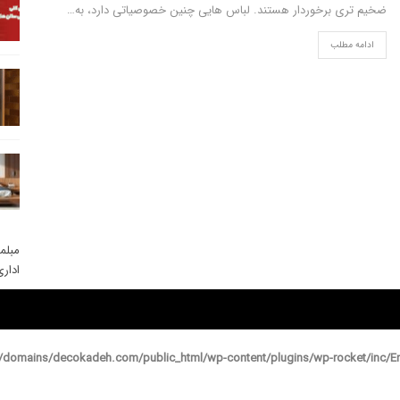
ضخیم تری برخوردار هستند. لباس هایی چنین خصوصیاتی دارد، به…
ادامه مطلب
مبلم
ادار
domains/decokadeh.com/public_html/wp-content/plugins/wp-rocket/inc/En