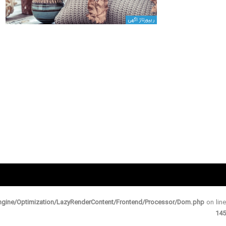
ریپورتاژ اگهی
gine/Optimization/LazyRenderContent/Frontend/Processor/Dom.php
on line
145