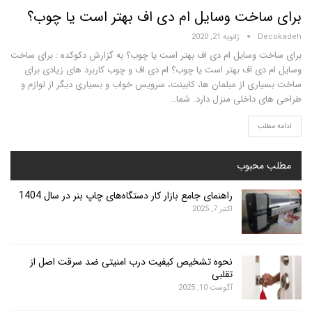
اخت وسایل ام دی اف بهتر است یا چوب؟
D
ژانویه 21, 2020
 وسایل ام دی اف بهتر است یا چوب؟ به گزارش دکوکده : برای ساخت
دی اف بهتر است یا چوب؟ ام دی اف و چوب کاربرد های زیادی برای
ری از مبلمان ها، کابینت، سرویس خواب و بسیاری دیگر از لوازم و
 داخلی منزل دارد. شما…
لب
محبوب
راهنمای جامع بازار کار دستگاه‌های چاپ بنر در سال 1404
اکتبر 7, 2025
نحوه تشخیص کیفیت درب امنیتی ضد سرقت اصل از
تقلبی
آگوست 10, 2025