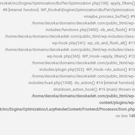
rocket/inc/Engine/Optimization/Buffer/Optimization.php(100): app
#8 [internal function]: WP_Rocket\Engine\Optimization\Buffer\O
>maybe_process_
/home/decoka/domains/decokadeh.com/publi
includes/functions.php(5493): ob_end_
/home/decoka/domains/decokadeh.com/public_html/wp-inclu
wp-hook.php(341): wp_ob_end_flus
/home/decoka/domains/decokadeh.com/public_html/wp-inclu
wp-hook.php(365): WP_Hook->apply_fi
/home/decoka/domains/decokadeh.com/publi
includes/plugin.php(522): WP_Hook->do_a
/home/decoka/domains/decokadeh.com/publi
includes/load.php(1308): do_action() #14 [interna
shutdown_action_hook() #15 {main
/home/decoka/domains/decokadeh.com/publi
content/
rocket/inc/Engine/Optimization/LazyRenderContent/Frontend/Proces