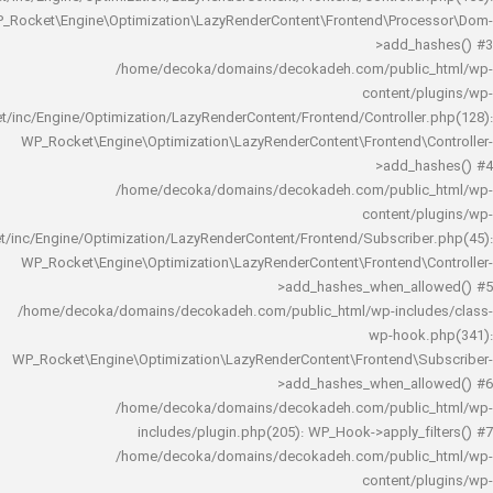
WP_Rocket\Engine\Optimization\LazyRenderContent\Frontend\Pro
>add_h
/home/decoka/domains/decokadeh.com/publi
content/
rocket/inc/Engine/Optimization/LazyRenderContent/Frontend/Controlle
WP_Rocket\Engine\Optimization\LazyRenderContent\Frontend\
>add_h
/home/decoka/domains/decokadeh.com/publi
content/
rocket/inc/Engine/Optimization/LazyRenderContent/Frontend/Subscrib
WP_Rocket\Engine\Optimization\LazyRenderContent\Frontend\
>add_hashes_when_al
/home/decoka/domains/decokadeh.com/public_html/wp-inclu
wp-hook
WP_Rocket\Engine\Optimization\LazyRenderContent\Frontend\
>add_hashes_when_al
/home/decoka/domains/decokadeh.com/publi
includes/plugin.php(205): WP_Hook->apply_f
/home/decoka/domains/decokadeh.com/publi
content/