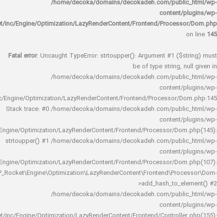
/home/decoka/domains/decokadeh.com/publi
content/
rocket/inc/Engine/Optimization/LazyRenderContent/Frontend/Proces
Fatal error
: Uncaught TypeError: strtoupper(): Argument #1 ($s
be of type string, 
/home/decoka/domains/decokadeh.com/publi
content/
rocket/inc/Engine/Optimization/LazyRenderContent/Frontend/Processor/
Stack trace: #0 /home/decoka/domains/decokadeh.com/publi
content/
rocket/inc/Engine/Optimization/LazyRenderContent/Frontend/Processor/Do
strtoupper() #1 /home/decoka/domains/decokadeh.com/publi
content/
rocket/inc/Engine/Optimization/LazyRenderContent/Frontend/Processor/Do
WP_Rocket\Engine\Optimization\LazyRenderContent\Frontend\Pro
>add_hash_to_e
/home/decoka/domains/decokadeh.com/publi
content/
rocket/inc/Engine/Optimization/LazyRenderContent/Frontend/Controlle