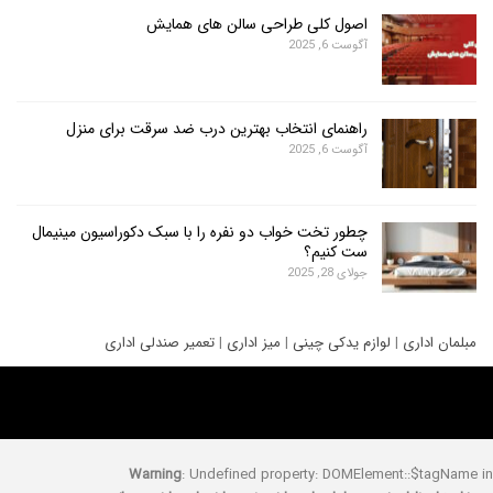
اصول کلی طراحی سالن های همایش
آگوست 6, 2025
راهنمای انتخاب بهترین درب ضد سرقت برای منزل
آگوست 6, 2025
چطور تخت خواب دو نفره را با سبک دکوراسیون مینیمال
ست کنیم؟
جولای 28, 2025
ری
|
لوازم یدکی چینی
|
میز اداری
|
تعمیر صندلی اداری
Warning
: Undefined property: DOMElement::