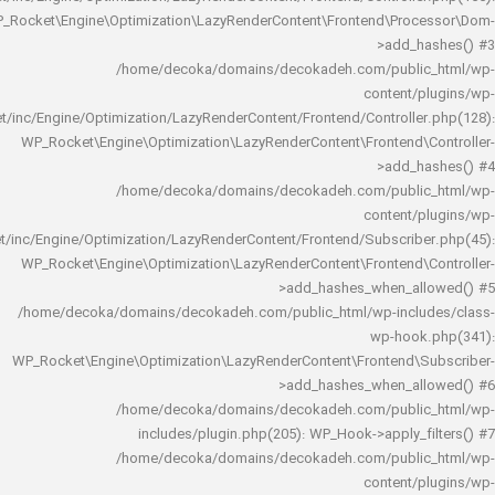
WP_Rocket\Engine\Optimization\LazyRenderContent\Frontend\Pro
>add_h
/home/decoka/domains/decokadeh.com/publi
content/
rocket/inc/Engine/Optimization/LazyRenderContent/Frontend/Controlle
WP_Rocket\Engine\Optimization\LazyRenderContent\Frontend\
>add_h
/home/decoka/domains/decokadeh.com/publi
content/
rocket/inc/Engine/Optimization/LazyRenderContent/Frontend/Subscrib
WP_Rocket\Engine\Optimization\LazyRenderContent\Frontend\
>add_hashes_when_al
/home/decoka/domains/decokadeh.com/public_html/wp-inclu
wp-hook
WP_Rocket\Engine\Optimization\LazyRenderContent\Frontend\
>add_hashes_when_al
/home/decoka/domains/decokadeh.com/publi
includes/plugin.php(205): WP_Hook->apply_f
/home/decoka/domains/decokadeh.com/publi
content/