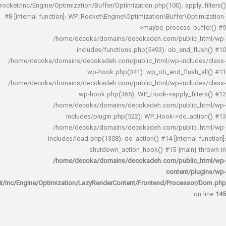
rocket/inc/Engine/Optimization/Buffer/Optimization.php(100): app
#8 [internal function]: WP_Rocket\Engine\Optimization\Buffer\O
>maybe_process_
/home/decoka/domains/decokadeh.com/publi
includes/functions.php(5493): ob_end_
/home/decoka/domains/decokadeh.com/public_html/wp-inclu
wp-hook.php(341): wp_ob_end_flus
/home/decoka/domains/decokadeh.com/public_html/wp-inclu
wp-hook.php(365): WP_Hook->apply_fi
/home/decoka/domains/decokadeh.com/publi
includes/plugin.php(522): WP_Hook->do_a
/home/decoka/domains/decokadeh.com/publi
includes/load.php(1308): do_action() #14 [interna
shutdown_action_hook() #15 {main
/home/decoka/domains/decokadeh.com/publi
content/
rocket/inc/Engine/Optimization/LazyRenderContent/Frontend/Proces