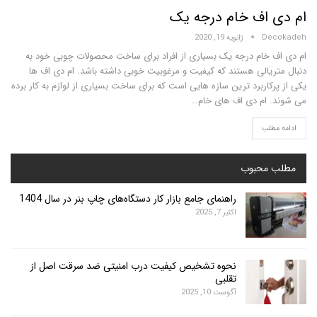
اف خام درجه یک
D
ژانویه 19, 2020
خام درجه یک بسیاری از افراد برای ساخت محصولات چوبی خود به
یالی هستند که کیفیت و مرغوبیت خوبی داشته باشد. ام دی اف ها
اربرد ترین سازه هایی است که برای ساخت بسیاری از لوازم به کار برده
ام دی اف های خام…
لب
محبوب
راهنمای جامع بازار کار دستگاه‌های چاپ بنر در سال 1404
اکتبر 7, 2025
نحوه تشخیص کیفیت درب امنیتی ضد سرقت اصل از
تقلبی
آگوست 10, 2025