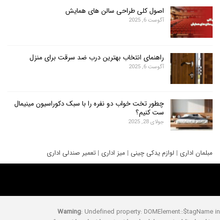
اصول کلی طراحی سالن های همایش
آگوست 6, 2025
راهنمای انتخاب بهترین درب ضد سرقت برای منزل
آگوست 6, 2025
چطور تخت خواب دو نفره را با سبک دکوراسیون مینیمال
ست کنیم؟
جولای 28, 2025
ری
|
لوازم یدکی چینی
|
میز اداری
|
تعمیر صندلی اداری
Warning
: Undefined property: DOMElement::