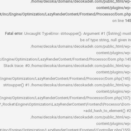
/home/decoka/domains/decokadeh.com/publi
content/
rocket/inc/Engine/Optimization/LazyRenderContent/Frontend/Proces
Fatal error
: Uncaught TypeError: strtoupper(): Argument #1 ($s
be of type string, 
/home/decoka/domains/decokadeh.com/publi
content/
rocket/inc/Engine/Optimization/LazyRenderContent/Frontend/Processor/
Stack trace: #0 /home/decoka/domains/decokadeh.com/publi
content/
rocket/inc/Engine/Optimization/LazyRenderContent/Frontend/Processor/Do
strtoupper() #1 /home/decoka/domains/decokadeh.com/publi
content/
rocket/inc/Engine/Optimization/LazyRenderContent/Frontend/Processor/Do
WP_Rocket\Engine\Optimization\LazyRenderContent\Frontend\Pro
>add_hash_to_e
/home/decoka/domains/decokadeh.com/publi
content/
rocket/inc/Engine/Optimization/LazyRenderContent/Frontend/Controlle