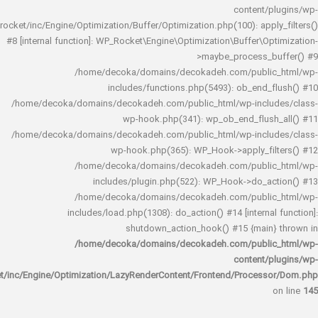
content/
rocket/inc/Engine/Optimization/Buffer/Optimization.php(100): app
#8 [internal function]: WP_Rocket\Engine\Optimization\Buffer\O
>maybe_process_
/home/decoka/domains/decokadeh.com/publi
includes/functions.php(5493): ob_end_
/home/decoka/domains/decokadeh.com/public_html/wp-inclu
wp-hook.php(341): wp_ob_end_flus
/home/decoka/domains/decokadeh.com/public_html/wp-inclu
wp-hook.php(365): WP_Hook->apply_fi
/home/decoka/domains/decokadeh.com/publi
includes/plugin.php(522): WP_Hook->do_a
/home/decoka/domains/decokadeh.com/publi
includes/load.php(1308): do_action() #14 [interna
shutdown_action_hook() #15 {main
/home/decoka/domains/decokadeh.com/publi
content/
rocket/inc/Engine/Optimization/LazyRenderContent/Frontend/Proces