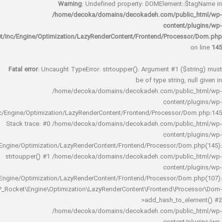
Warning
: Undefined property: DOMElement::
/home/decoka/domains/decokadeh.com/publi
content/
rocket/inc/Engine/Optimization/LazyRenderContent/Frontend/Proces
Fatal error
: Uncaught TypeError: strtoupper(): Argument #1 ($s
be of type string, 
/home/decoka/domains/decokadeh.com/publi
content/
rocket/inc/Engine/Optimization/LazyRenderContent/Frontend/Processor/
Stack trace: #0 /home/decoka/domains/decokadeh.com/publi
content/
rocket/inc/Engine/Optimization/LazyRenderContent/Frontend/Processor/Do
strtoupper() #1 /home/decoka/domains/decokadeh.com/publi
content/
rocket/inc/Engine/Optimization/LazyRenderContent/Frontend/Processor/Do
WP_Rocket\Engine\Optimization\LazyRenderContent\Frontend\Pro
>add_hash_to_e
/home/decoka/domains/decokadeh.com/publi