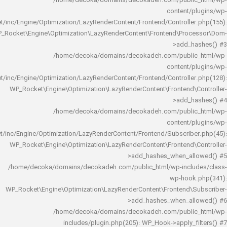
/home/decoka/domains/decokadeh.com/publi
content/
rocket/inc/Engine/Optimization/LazyRenderContent/Frontend/Controlle
WP_Rocket\Engine\Optimization\LazyRenderContent\Frontend\Pro
>add_h
/home/decoka/domains/decokadeh.com/publi
content/
rocket/inc/Engine/Optimization/LazyRenderContent/Frontend/Controlle
WP_Rocket\Engine\Optimization\LazyRenderContent\Frontend\
>add_h
/home/decoka/domains/decokadeh.com/publi
content/
rocket/inc/Engine/Optimization/LazyRenderContent/Frontend/Subscrib
WP_Rocket\Engine\Optimization\LazyRenderContent\Frontend\
>add_hashes_when_al
/home/decoka/domains/decokadeh.com/public_html/wp-inclu
wp-hook
WP_Rocket\Engine\Optimization\LazyRenderContent\Frontend\
>add_hashes_when_al
/home/decoka/domains/decokadeh.com/publi
includes/plugin.php(205): WP_Hook->apply_f