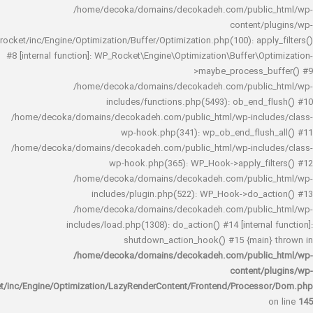
/home/decoka/domains/decokadeh.com/publi
content/
rocket/inc/Engine/Optimization/Buffer/Optimization.php(100): app
#8 [internal function]: WP_Rocket\Engine\Optimization\Buffer\O
>maybe_process_
/home/decoka/domains/decokadeh.com/publi
includes/functions.php(5493): ob_end_
/home/decoka/domains/decokadeh.com/public_html/wp-inclu
wp-hook.php(341): wp_ob_end_flus
/home/decoka/domains/decokadeh.com/public_html/wp-inclu
wp-hook.php(365): WP_Hook->apply_fi
/home/decoka/domains/decokadeh.com/publi
includes/plugin.php(522): WP_Hook->do_a
/home/decoka/domains/decokadeh.com/publi
includes/load.php(1308): do_action() #14 [interna
shutdown_action_hook() #15 {main
/home/decoka/domains/decokadeh.com/publi
content/
rocket/inc/Engine/Optimization/LazyRenderContent/Frontend/Proces