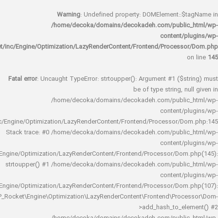
Warning
: Undefined property: DOMElement::
/home/decoka/domains/decokadeh.com/publi
content/
rocket/inc/Engine/Optimization/LazyRenderContent/Frontend/Proces
Fatal error
: Uncaught TypeError: strtoupper(): Argument #1 ($s
be of type string, 
/home/decoka/domains/decokadeh.com/publi
content/
rocket/inc/Engine/Optimization/LazyRenderContent/Frontend/Processor/
Stack trace: #0 /home/decoka/domains/decokadeh.com/publi
content/
rocket/inc/Engine/Optimization/LazyRenderContent/Frontend/Processor/Do
strtoupper() #1 /home/decoka/domains/decokadeh.com/publi
content/
rocket/inc/Engine/Optimization/LazyRenderContent/Frontend/Processor/Do
WP_Rocket\Engine\Optimization\LazyRenderContent\Frontend\Pro
>add_hash_to_e