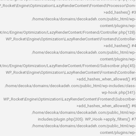
WP_Rocket\Engine\Optimization\LazyRenderContent\Frontend\Pro
>add_h
/home/decoka/domains/decokadeh.com/publi
content/
rocket/inc/Engine/Optimization/LazyRenderContent/Frontend/Controlle
WP_Rocket\Engine\Optimization\LazyRenderContent\Frontend\
>add_h
/home/decoka/domains/decokadeh.com/publi
content/
rocket/inc/Engine/Optimization/LazyRenderContent/Frontend/Subscrib
WP_Rocket\Engine\Optimization\LazyRenderContent\Frontend\
>add_hashes_when_al
/home/decoka/domains/decokadeh.com/public_html/wp-inclu
wp-hook
WP_Rocket\Engine\Optimization\LazyRenderContent\Frontend\
>add_hashes_when_al
/home/decoka/domains/decokadeh.com/publi
includes/plugin.php(205): WP_Hook->apply_f
/home/decoka/domains/decokadeh.com/publi
content/