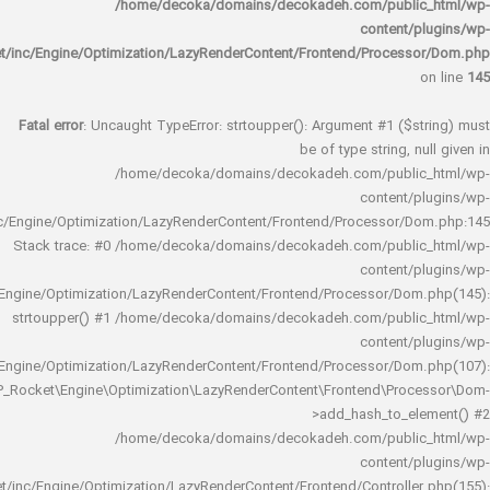
/home/decoka/domains/decokadeh.com/publi
content/
rocket/inc/Engine/Optimization/LazyRenderContent/Frontend/Proces
Fatal error
: Uncaught TypeError: strtoupper(): Argument #1 ($s
be of type string, 
/home/decoka/domains/decokadeh.com/publi
content/
rocket/inc/Engine/Optimization/LazyRenderContent/Frontend/Processor/
Stack trace: #0 /home/decoka/domains/decokadeh.com/publi
content/
rocket/inc/Engine/Optimization/LazyRenderContent/Frontend/Processor/Do
strtoupper() #1 /home/decoka/domains/decokadeh.com/publi
content/
rocket/inc/Engine/Optimization/LazyRenderContent/Frontend/Processor/Do
WP_Rocket\Engine\Optimization\LazyRenderContent\Frontend\Pro
>add_hash_to_e
/home/decoka/domains/decokadeh.com/publi
content/
rocket/inc/Engine/Optimization/LazyRenderContent/Frontend/Controlle