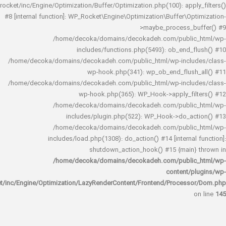
rocket/inc/Engine/Optimization/Buffer/Optimization.php(100): app
#8 [internal function]: WP_Rocket\Engine\Optimization\Buffer\O
>maybe_process_
/home/decoka/domains/decokadeh.com/publi
includes/functions.php(5493): ob_end_
/home/decoka/domains/decokadeh.com/public_html/wp-inclu
wp-hook.php(341): wp_ob_end_flus
/home/decoka/domains/decokadeh.com/public_html/wp-inclu
wp-hook.php(365): WP_Hook->apply_fi
/home/decoka/domains/decokadeh.com/publi
includes/plugin.php(522): WP_Hook->do_a
/home/decoka/domains/decokadeh.com/publi
includes/load.php(1308): do_action() #14 [interna
shutdown_action_hook() #15 {main
/home/decoka/domains/decokadeh.com/publi
content/
rocket/inc/Engine/Optimization/LazyRenderContent/Frontend/Proces