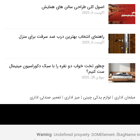
اصول کلی طراحی سالن های همایش
آگوست 6, 2025
راهنمای انتخاب بهترین درب ضد سرقت برای منزل
آگوست 6, 2025
چطور تخت خواب دو نفره را با سبک دکوراسیون مینیمال
ست کنیم؟
جولای 28, 2025
ری
|
لوازم یدکی چینی
|
میز اداری
|
تعمیر صندلی اداری
Warning
: Undefined property: DOMElement::