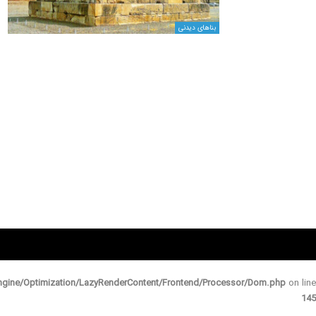
بناهای دیدنی
gine/Optimization/LazyRenderContent/Frontend/Processor/Dom.php
on line
145