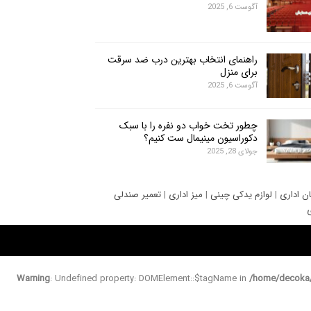
آگوست 6, 2025
راهنمای انتخاب بهترین درب ضد سرقت
برای منزل
آگوست 6, 2025
چطور تخت خواب دو نفره را با سبک
دکوراسیون مینیمال ست کنیم؟
جولای 28, 2025
ان اداری
|
لوازم یدکی چینی
|
میز اداری
|
تعمیر صندلی
ی
Warning
: Undefined property: DOMElement::$tagName in
/home/decoka/