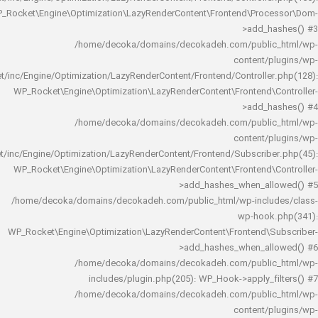
WP_Rocket\Engine\Optimization\LazyRenderContent\Frontend\Pro
>add_h
/home/decoka/domains/decokadeh.com/publi
content/
rocket/inc/Engine/Optimization/LazyRenderContent/Frontend/Controlle
WP_Rocket\Engine\Optimization\LazyRenderContent\Frontend\
>add_h
/home/decoka/domains/decokadeh.com/publi
content/
rocket/inc/Engine/Optimization/LazyRenderContent/Frontend/Subscrib
WP_Rocket\Engine\Optimization\LazyRenderContent\Frontend\
>add_hashes_when_al
/home/decoka/domains/decokadeh.com/public_html/wp-inclu
wp-hook
WP_Rocket\Engine\Optimization\LazyRenderContent\Frontend\
>add_hashes_when_al
/home/decoka/domains/decokadeh.com/publi
includes/plugin.php(205): WP_Hook->apply_f
/home/decoka/domains/decokadeh.com/publi
content/