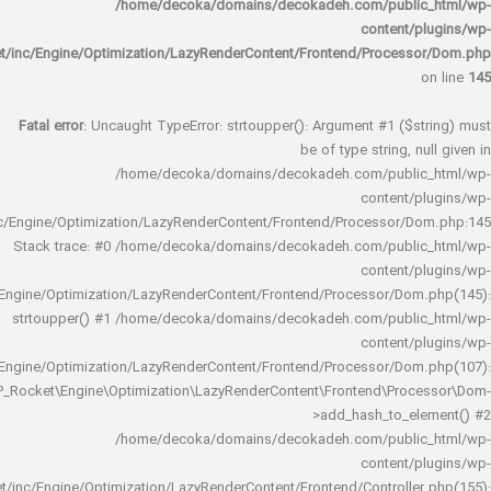
/home/decoka/domains/decokadeh.com/publi
content/
rocket/inc/Engine/Optimization/LazyRenderContent/Frontend/Proces
Fatal error
: Uncaught TypeError: strtoupper(): Argument #1 ($s
be of type string, 
/home/decoka/domains/decokadeh.com/publi
content/
rocket/inc/Engine/Optimization/LazyRenderContent/Frontend/Processor/
Stack trace: #0 /home/decoka/domains/decokadeh.com/publi
content/
rocket/inc/Engine/Optimization/LazyRenderContent/Frontend/Processor/Do
strtoupper() #1 /home/decoka/domains/decokadeh.com/publi
content/
rocket/inc/Engine/Optimization/LazyRenderContent/Frontend/Processor/Do
WP_Rocket\Engine\Optimization\LazyRenderContent\Frontend\Pro
>add_hash_to_e
/home/decoka/domains/decokadeh.com/publi
content/
rocket/inc/Engine/Optimization/LazyRenderContent/Frontend/Controlle