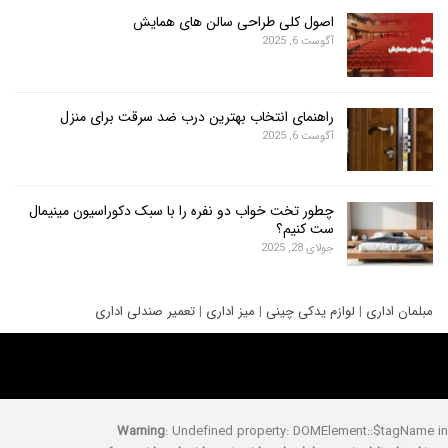
اصول کلی طراحی سالن های همایش
آگوست 6, 2025
راهنمای انتخاب بهترین درب ضد سرقت برای منزل
آگوست 6, 2025
چطور تخت خواب دو نفره را با سبک دکوراسیون مینیمال
ست کنیم؟
جولای 28, 2025
ری
|
لوازم یدکی چینی
|
میز اداری
|
تعمیر صندلی اداری
Warning
: Undefined property: DOMElement::