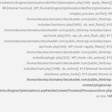
rocket/inc/Engine/Optimization/Buffer/Optimization.php(100): app
#8 [internal function]: WP_Rocket\Engine\Optimization\Buffer\O
>maybe_process_
/home/decoka/domains/decokadeh.com/publi
includes/functions.php(5493): ob_end_
/home/decoka/domains/decokadeh.com/public_html/wp-inclu
wp-hook.php(341): wp_ob_end_flus
/home/decoka/domains/decokadeh.com/public_html/wp-inclu
wp-hook.php(365): WP_Hook->apply_fi
/home/decoka/domains/decokadeh.com/publi
includes/plugin.php(522): WP_Hook->do_a
/home/decoka/domains/decokadeh.com/publi
includes/load.php(1308): do_action() #14 [interna
shutdown_action_hook() #15 {main
/home/decoka/domains/decokadeh.com/publi
content/
rocket/inc/Engine/Optimization/LazyRenderContent/Frontend/Proces