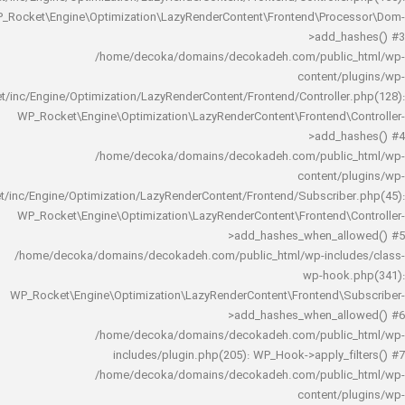
WP_Rocket\Engine\Optimization\LazyRenderContent\Frontend\Pro
>add_h
/home/decoka/domains/decokadeh.com/publi
content/
rocket/inc/Engine/Optimization/LazyRenderContent/Frontend/Controlle
WP_Rocket\Engine\Optimization\LazyRenderContent\Frontend\
>add_h
/home/decoka/domains/decokadeh.com/publi
content/
rocket/inc/Engine/Optimization/LazyRenderContent/Frontend/Subscrib
WP_Rocket\Engine\Optimization\LazyRenderContent\Frontend\
>add_hashes_when_al
/home/decoka/domains/decokadeh.com/public_html/wp-inclu
wp-hook
WP_Rocket\Engine\Optimization\LazyRenderContent\Frontend\
>add_hashes_when_al
/home/decoka/domains/decokadeh.com/publi
includes/plugin.php(205): WP_Hook->apply_f
/home/decoka/domains/decokadeh.com/publi
content/