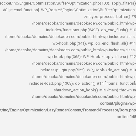
rocket/inc/Engine/Optimization/Buffer/Optimization.php(100): app
#8 [internal function]: WP_Rocket\Engine\Optimization\Buffer\O
>maybe_process_
/home/decoka/domains/decokadeh.com/publi
includes/functions.php(5493): ob_end_
/home/decoka/domains/decokadeh.com/public_html/wp-inclu
wp-hook.php(341): wp_ob_end_flus
/home/decoka/domains/decokadeh.com/public_html/wp-inclu
wp-hook.php(365): WP_Hook->apply_fi
/home/decoka/domains/decokadeh.com/publi
includes/plugin.php(522): WP_Hook->do_a
/home/decoka/domains/decokadeh.com/publi
includes/load.php(1308): do_action() #14 [interna
shutdown_action_hook() #15 {main
/home/decoka/domains/decokadeh.com/publi
content/
rocket/inc/Engine/Optimization/LazyRenderContent/Frontend/Proces