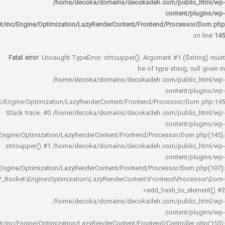
/home/decoka/domains/decokadeh.com/publi
content/
rocket/inc/Engine/Optimization/LazyRenderContent/Frontend/Proces
Fatal error
: Uncaught TypeError: strtoupper(): Argument #1 ($s
be of type string, 
/home/decoka/domains/decokadeh.com/publi
content/
rocket/inc/Engine/Optimization/LazyRenderContent/Frontend/Processor/
Stack trace: #0 /home/decoka/domains/decokadeh.com/publi
content/
rocket/inc/Engine/Optimization/LazyRenderContent/Frontend/Processor/Do
strtoupper() #1 /home/decoka/domains/decokadeh.com/publi
content/
rocket/inc/Engine/Optimization/LazyRenderContent/Frontend/Processor/Do
WP_Rocket\Engine\Optimization\LazyRenderContent\Frontend\Pro
>add_hash_to_e
/home/decoka/domains/decokadeh.com/publi
content/
rocket/inc/Engine/Optimization/LazyRenderContent/Frontend/Controlle