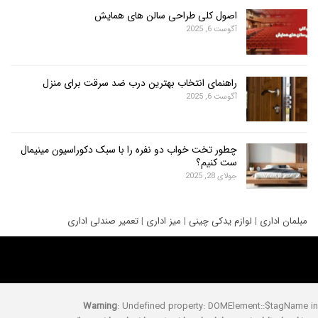
اصول کلی طراحی سالن های همایش
آگوست 6, 2025
راهنمای انتخاب بهترین درب ضد سرقت برای منزل
آگوست 6, 2025
چطور تخت خواب دو نفره را با سبک دکوراسیون مینیمال
ست کنیم؟
جولای 28, 2025
ری
|
لوازم یدکی چینی
|
میز اداری
|
تعمیر صندلی اداری
Warning
: Undefined property: DOMElement::