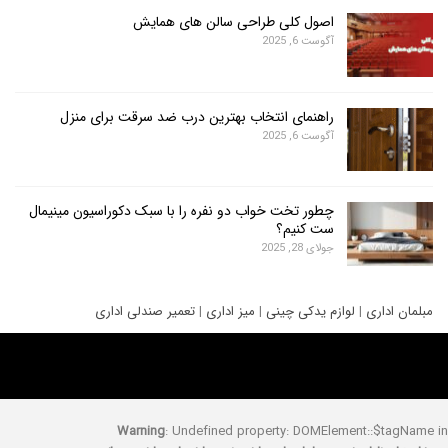
اصول کلی طراحی سالن های همایش
آگوست 6, 2025
راهنمای انتخاب بهترین درب ضد سرقت برای منزل
آگوست 6, 2025
چطور تخت خواب دو نفره را با سبک دکوراسیون مینیمال
ست کنیم؟
جولای 28, 2025
ری
|
لوازم یدکی چینی
|
میز اداری
|
تعمیر صندلی اداری
Warning
: Undefined property: DOMElement::