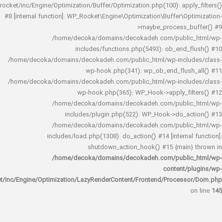
rocket/inc/Engine/Optimization/Buffer/Optimization.php(100): app
#8 [internal function]: WP_Rocket\Engine\Optimization\Buffer\O
>maybe_process_
/home/decoka/domains/decokadeh.com/publi
includes/functions.php(5493): ob_end_
/home/decoka/domains/decokadeh.com/public_html/wp-inclu
wp-hook.php(341): wp_ob_end_flus
/home/decoka/domains/decokadeh.com/public_html/wp-inclu
wp-hook.php(365): WP_Hook->apply_fi
/home/decoka/domains/decokadeh.com/publi
includes/plugin.php(522): WP_Hook->do_a
/home/decoka/domains/decokadeh.com/publi
includes/load.php(1308): do_action() #14 [interna
shutdown_action_hook() #15 {main
/home/decoka/domains/decokadeh.com/publi
content/
rocket/inc/Engine/Optimization/LazyRenderContent/Frontend/Proces