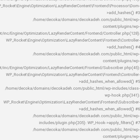
WP_Rocket\Engine\Optimization\LazyRenderContent\Frontend\Pro
>add_h
/home/decoka/domains/decokadeh.com/publi
content/
rocket/inc/Engine/Optimization/LazyRenderContent/Frontend/Controlle
WP_Rocket\Engine\Optimization\LazyRenderContent\Frontend\
>add_h
/home/decoka/domains/decokadeh.com/publi
content/
rocket/inc/Engine/Optimization/LazyRenderContent/Frontend/Subscrib
WP_Rocket\Engine\Optimization\LazyRenderContent\Frontend\
>add_hashes_when_al
/home/decoka/domains/decokadeh.com/public_html/wp-inclu
wp-hook
WP_Rocket\Engine\Optimization\LazyRenderContent\Frontend\
>add_hashes_when_al
/home/decoka/domains/decokadeh.com/publi
includes/plugin.php(205): WP_Hook->apply_f
/home/decoka/domains/decokadeh.com/publi
content/