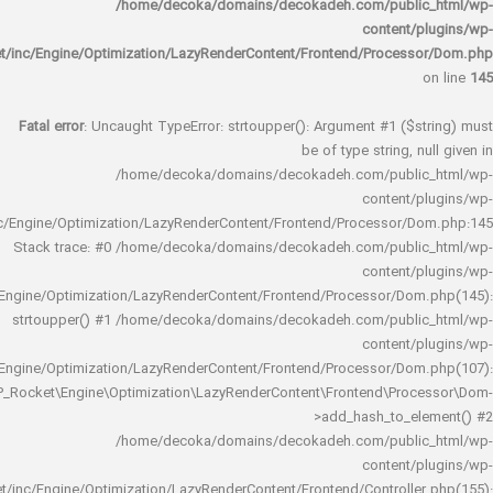
/home/decoka/domains/decokadeh.com/publi
content/
rocket/inc/Engine/Optimization/LazyRenderContent/Frontend/Proces
Fatal error
: Uncaught TypeError: strtoupper(): Argument #1 ($s
be of type string, 
/home/decoka/domains/decokadeh.com/publi
content/
rocket/inc/Engine/Optimization/LazyRenderContent/Frontend/Processor/
Stack trace: #0 /home/decoka/domains/decokadeh.com/publi
content/
rocket/inc/Engine/Optimization/LazyRenderContent/Frontend/Processor/Do
strtoupper() #1 /home/decoka/domains/decokadeh.com/publi
content/
rocket/inc/Engine/Optimization/LazyRenderContent/Frontend/Processor/Do
WP_Rocket\Engine\Optimization\LazyRenderContent\Frontend\Pro
>add_hash_to_e
/home/decoka/domains/decokadeh.com/publi
content/
rocket/inc/Engine/Optimization/LazyRenderContent/Frontend/Controlle