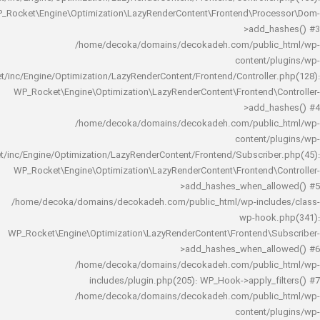
WP_Rocket\Engine\Optimization\LazyRenderContent\Frontend\Pro
>add_h
/home/decoka/domains/decokadeh.com/publi
content/
rocket/inc/Engine/Optimization/LazyRenderContent/Frontend/Controlle
WP_Rocket\Engine\Optimization\LazyRenderContent\Frontend\
>add_h
/home/decoka/domains/decokadeh.com/publi
content/
rocket/inc/Engine/Optimization/LazyRenderContent/Frontend/Subscrib
WP_Rocket\Engine\Optimization\LazyRenderContent\Frontend\
>add_hashes_when_al
/home/decoka/domains/decokadeh.com/public_html/wp-inclu
wp-hook
WP_Rocket\Engine\Optimization\LazyRenderContent\Frontend\
>add_hashes_when_al
/home/decoka/domains/decokadeh.com/publi
includes/plugin.php(205): WP_Hook->apply_f
/home/decoka/domains/decokadeh.com/publi
content/