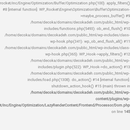
rocket/inc/Engine/Optimization/Buffer/Optimization.php(100): app
#8 [internal function]: WP_Rocket\Engine\Optimization\Buffer\O
>maybe_process_
/home/decoka/domains/decokadeh.com/publi
includes/functions.php(5493): ob_end_
/home/decoka/domains/decokadeh.com/public_html/wp-inclu
wp-hook.php(341): wp_ob_end_flus
/home/decoka/domains/decokadeh.com/public_html/wp-inclu
wp-hook.php(365): WP_Hook->apply_fi
/home/decoka/domains/decokadeh.com/publi
includes/plugin.php(522): WP_Hook->do_a
/home/decoka/domains/decokadeh.com/publi
includes/load.php(1308): do_action() #14 [interna
shutdown_action_hook() #15 {main
/home/decoka/domains/decokadeh.com/publi
content/
rocket/inc/Engine/Optimization/LazyRenderContent/Frontend/Proces