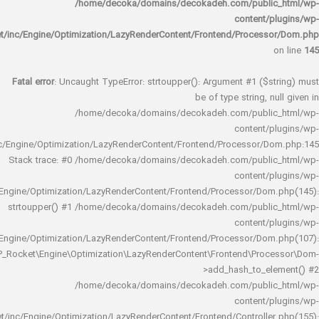
/home/decoka/domains/decokadeh.com/publi
content/
rocket/inc/Engine/Optimization/LazyRenderContent/Frontend/Proces
Fatal error
: Uncaught TypeError: strtoupper(): Argument #1 ($s
be of type string, 
/home/decoka/domains/decokadeh.com/publi
content/
rocket/inc/Engine/Optimization/LazyRenderContent/Frontend/Processor/
Stack trace: #0 /home/decoka/domains/decokadeh.com/publi
content/
rocket/inc/Engine/Optimization/LazyRenderContent/Frontend/Processor/Do
strtoupper() #1 /home/decoka/domains/decokadeh.com/publi
content/
rocket/inc/Engine/Optimization/LazyRenderContent/Frontend/Processor/Do
WP_Rocket\Engine\Optimization\LazyRenderContent\Frontend\Pro
>add_hash_to_e
/home/decoka/domains/decokadeh.com/publi
content/
rocket/inc/Engine/Optimization/LazyRenderContent/Frontend/Controlle