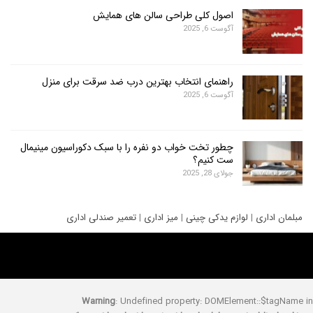
اصول کلی طراحی سالن های همایش
آگوست 6, 2025
راهنمای انتخاب بهترین درب ضد سرقت برای منزل
آگوست 6, 2025
چطور تخت خواب دو نفره را با سبک دکوراسیون مینیمال
ست کنیم؟
جولای 28, 2025
ری
|
لوازم یدکی چینی
|
میز اداری
|
تعمیر صندلی اداری
Warning
: Undefined property: DOMElement::