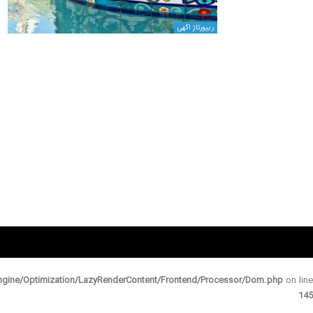
ریپورتاژ اگهی
gine/Optimization/LazyRenderContent/Frontend/Processor/Dom.php
on line
145