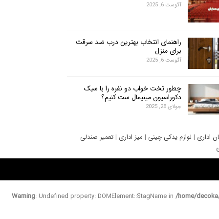
آگوست 6, 2025
راهنمای انتخاب بهترین درب ضد سرقت
برای منزل
آگوست 6, 2025
چطور تخت خواب دو نفره را با سبک
دکوراسیون مینیمال ست کنیم؟
جولای 28, 2025
ان اداری
|
لوازم یدکی چینی
|
میز اداری
|
تعمیر صندلی
ی
Warning
: Undefined property: DOMElement::$tagName in
/home/decoka/