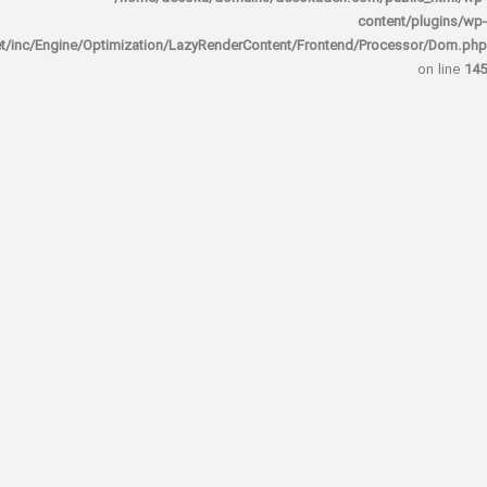
content/
rocket/inc/Engine/Optimization/LazyRenderContent/Frontend/Proces