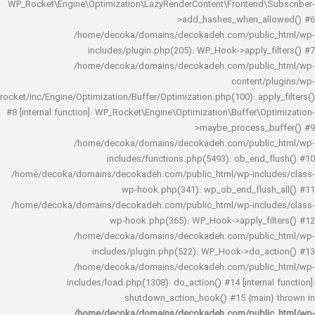
WP_Rocket\Engine\Optimization\LazyRenderContent\Frontend\
>add_hashes_when_al
/home/decoka/domains/decokadeh.com/publi
includes/plugin.php(205): WP_Hook->apply_f
/home/decoka/domains/decokadeh.com/publi
content/
rocket/inc/Engine/Optimization/Buffer/Optimization.php(100): app
#8 [internal function]: WP_Rocket\Engine\Optimization\Buffer\O
>maybe_process_
/home/decoka/domains/decokadeh.com/publi
includes/functions.php(5493): ob_end_
/home/decoka/domains/decokadeh.com/public_html/wp-inclu
wp-hook.php(341): wp_ob_end_flus
/home/decoka/domains/decokadeh.com/public_html/wp-inclu
wp-hook.php(365): WP_Hook->apply_fi
/home/decoka/domains/decokadeh.com/publi
includes/plugin.php(522): WP_Hook->do_a
/home/decoka/domains/decokadeh.com/publi
includes/load.php(1308): do_action() #14 [interna
shutdown_action_hook() #15 {main
/home/decoka/domains/decokadeh.com/publi