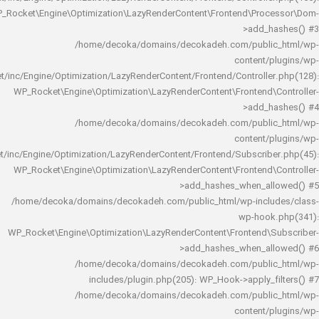
WP_Rocket\Engine\Optimization\LazyRenderContent\Frontend\Pro
>add_h
/home/decoka/domains/decokadeh.com/publi
content/
rocket/inc/Engine/Optimization/LazyRenderContent/Frontend/Controlle
WP_Rocket\Engine\Optimization\LazyRenderContent\Frontend\
>add_h
/home/decoka/domains/decokadeh.com/publi
content/
rocket/inc/Engine/Optimization/LazyRenderContent/Frontend/Subscrib
WP_Rocket\Engine\Optimization\LazyRenderContent\Frontend\
>add_hashes_when_al
/home/decoka/domains/decokadeh.com/public_html/wp-inclu
wp-hook
WP_Rocket\Engine\Optimization\LazyRenderContent\Frontend\
>add_hashes_when_al
/home/decoka/domains/decokadeh.com/publi
includes/plugin.php(205): WP_Hook->apply_f
/home/decoka/domains/decokadeh.com/publi
content/