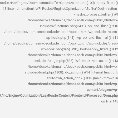
rocket/inc/Engine/Optimization/Buffer/Optimization.php(100): app
#8 [internal function]: WP_Rocket\Engine\Optimization\Buffer\O
>maybe_process_
/home/decoka/domains/decokadeh.com/publi
includes/functions.php(5493): ob_end_
/home/decoka/domains/decokadeh.com/public_html/wp-inclu
wp-hook.php(341): wp_ob_end_flus
/home/decoka/domains/decokadeh.com/public_html/wp-inclu
wp-hook.php(365): WP_Hook->apply_fi
/home/decoka/domains/decokadeh.com/publi
includes/plugin.php(522): WP_Hook->do_a
/home/decoka/domains/decokadeh.com/publi
includes/load.php(1308): do_action() #14 [interna
shutdown_action_hook() #15 {main
/home/decoka/domains/decokadeh.com/publi
content/
rocket/inc/Engine/Optimization/LazyRenderContent/Frontend/Proces