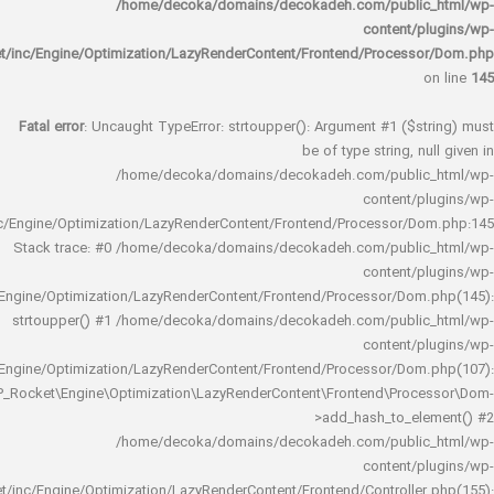
/home/decoka/domains/decokadeh.com/publi
content/
rocket/inc/Engine/Optimization/LazyRenderContent/Frontend/Proces
Fatal error
: Uncaught TypeError: strtoupper(): Argument #1 ($s
be of type string, 
/home/decoka/domains/decokadeh.com/publi
content/
rocket/inc/Engine/Optimization/LazyRenderContent/Frontend/Processor/
Stack trace: #0 /home/decoka/domains/decokadeh.com/publi
content/
rocket/inc/Engine/Optimization/LazyRenderContent/Frontend/Processor/Do
strtoupper() #1 /home/decoka/domains/decokadeh.com/publi
content/
rocket/inc/Engine/Optimization/LazyRenderContent/Frontend/Processor/Do
WP_Rocket\Engine\Optimization\LazyRenderContent\Frontend\Pro
>add_hash_to_e
/home/decoka/domains/decokadeh.com/publi
content/
rocket/inc/Engine/Optimization/LazyRenderContent/Frontend/Controlle