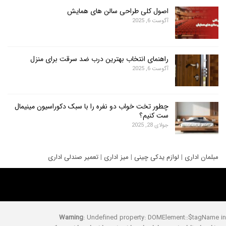
اصول کلی طراحی سالن های همایش
آگوست 6, 2025
راهنمای انتخاب بهترین درب ضد سرقت برای منزل
آگوست 6, 2025
چطور تخت خواب دو نفره را با سبک دکوراسیون مینیمال
ست کنیم؟
جولای 28, 2025
ری
|
لوازم یدکی چینی
|
میز اداری
|
تعمیر صندلی اداری
Warning
: Undefined property: DOMElement::