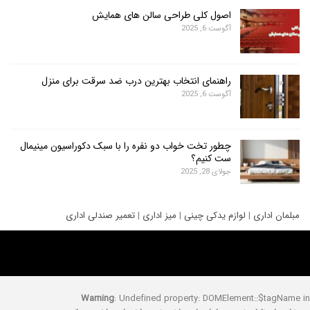
اصول کلی طراحی سالن های همایش
آگوست 6, 2025
راهنمای انتخاب بهترین درب ضد سرقت برای منزل
آگوست 6, 2025
چطور تخت خواب دو نفره را با سبک دکوراسیون مینیمال
ست کنیم؟
جولای 28, 2025
ری
|
لوازم یدکی چینی
|
میز اداری
|
تعمیر صندلی اداری
Warning
: Undefined property: DOMElement::