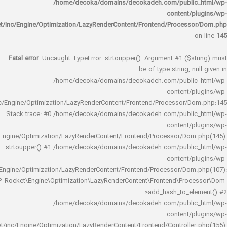
/home/decoka/domains/decokadeh.com/publi
content/
rocket/inc/Engine/Optimization/LazyRenderContent/Frontend/Proces
Fatal error
: Uncaught TypeError: strtoupper(): Argument #1 ($s
be of type string, 
/home/decoka/domains/decokadeh.com/publi
content/
rocket/inc/Engine/Optimization/LazyRenderContent/Frontend/Processor/
Stack trace: #0 /home/decoka/domains/decokadeh.com/publi
content/
rocket/inc/Engine/Optimization/LazyRenderContent/Frontend/Processor/Do
strtoupper() #1 /home/decoka/domains/decokadeh.com/publi
content/
rocket/inc/Engine/Optimization/LazyRenderContent/Frontend/Processor/Do
WP_Rocket\Engine\Optimization\LazyRenderContent\Frontend\Pro
>add_hash_to_e
/home/decoka/domains/decokadeh.com/publi
content/
rocket/inc/Engine/Optimization/LazyRenderContent/Frontend/Controlle