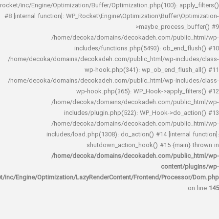
rocket/inc/Engine/Optimization/Buffer/Optimization.php(100): app
#8 [internal function]: WP_Rocket\Engine\Optimization\Buffer\O
>maybe_process_
/home/decoka/domains/decokadeh.com/publi
includes/functions.php(5493): ob_end_
/home/decoka/domains/decokadeh.com/public_html/wp-inclu
wp-hook.php(341): wp_ob_end_flus
/home/decoka/domains/decokadeh.com/public_html/wp-inclu
wp-hook.php(365): WP_Hook->apply_fi
/home/decoka/domains/decokadeh.com/publi
includes/plugin.php(522): WP_Hook->do_a
/home/decoka/domains/decokadeh.com/publi
includes/load.php(1308): do_action() #14 [interna
shutdown_action_hook() #15 {main
/home/decoka/domains/decokadeh.com/publi
content/
rocket/inc/Engine/Optimization/LazyRenderContent/Frontend/Proces