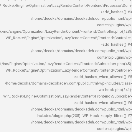
WP_Rocket\Engine\Optimization\LazyRenderContent\Frontend\Pro
>add_h
/home/decoka/domains/decokadeh.com/publi
content/
rocket/inc/Engine/Optimization/LazyRenderContent/Frontend/Controlle
WP_Rocket\Engine\Optimization\LazyRenderContent\Frontend\
>add_h
/home/decoka/domains/decokadeh.com/publi
content/
rocket/inc/Engine/Optimization/LazyRenderContent/Frontend/Subscrib
WP_Rocket\Engine\Optimization\LazyRenderContent\Frontend\
>add_hashes_when_al
/home/decoka/domains/decokadeh.com/public_html/wp-inclu
wp-hook
WP_Rocket\Engine\Optimization\LazyRenderContent\Frontend\
>add_hashes_when_al
/home/decoka/domains/decokadeh.com/publi
includes/plugin.php(205): WP_Hook->apply_f
/home/decoka/domains/decokadeh.com/publi
content/