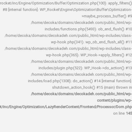
rocket/inc/Engine/Optimization/Buffer/Optimization.php(100): app
#8 [internal function]: WP_Rocket\Engine\Optimization\Buffer\O
>maybe_process_
/home/decoka/domains/decokadeh.com/publi
includes/functions.php(5493): ob_end_
/home/decoka/domains/decokadeh.com/public_html/wp-inclu
wp-hook.php(341): wp_ob_end_flus
/home/decoka/domains/decokadeh.com/public_html/wp-inclu
wp-hook.php(365): WP_Hook->apply_fi
/home/decoka/domains/decokadeh.com/publi
includes/plugin.php(522): WP_Hook->do_a
/home/decoka/domains/decokadeh.com/publi
includes/load.php(1308): do_action() #14 [interna
shutdown_action_hook() #15 {main
/home/decoka/domains/decokadeh.com/publi
content/
rocket/inc/Engine/Optimization/LazyRenderContent/Frontend/Proces