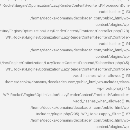
WP_Rocket\Engine\Optimization\LazyRenderContent\Frontend\Pro
>add_h
/home/decoka/domains/decokadeh.com/publi
content/
rocket/inc/Engine/Optimization/LazyRenderContent/Frontend/Controlle
WP_Rocket\Engine\Optimization\LazyRenderContent\Frontend\
>add_h
/home/decoka/domains/decokadeh.com/publi
content/
rocket/inc/Engine/Optimization/LazyRenderContent/Frontend/Subscrib
WP_Rocket\Engine\Optimization\LazyRenderContent\Frontend\
>add_hashes_when_al
/home/decoka/domains/decokadeh.com/public_html/wp-inclu
wp-hook
WP_Rocket\Engine\Optimization\LazyRenderContent\Frontend\
>add_hashes_when_al
/home/decoka/domains/decokadeh.com/publi
includes/plugin.php(205): WP_Hook->apply_f
/home/decoka/domains/decokadeh.com/publi
content/