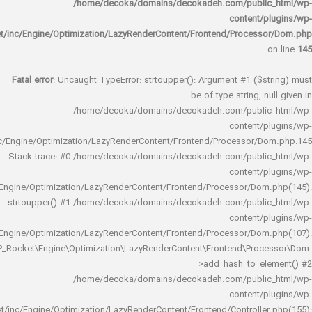
/home/decoka/domains/decokadeh.com/publi
content/
rocket/inc/Engine/Optimization/LazyRenderContent/Frontend/Proces
Fatal error
: Uncaught TypeError: strtoupper(): Argument #1 ($s
be of type string, 
/home/decoka/domains/decokadeh.com/publi
content/
rocket/inc/Engine/Optimization/LazyRenderContent/Frontend/Processor/
Stack trace: #0 /home/decoka/domains/decokadeh.com/publi
content/
rocket/inc/Engine/Optimization/LazyRenderContent/Frontend/Processor/Do
strtoupper() #1 /home/decoka/domains/decokadeh.com/publi
content/
rocket/inc/Engine/Optimization/LazyRenderContent/Frontend/Processor/Do
WP_Rocket\Engine\Optimization\LazyRenderContent\Frontend\Pro
>add_hash_to_e
/home/decoka/domains/decokadeh.com/publi
content/
rocket/inc/Engine/Optimization/LazyRenderContent/Frontend/Controlle