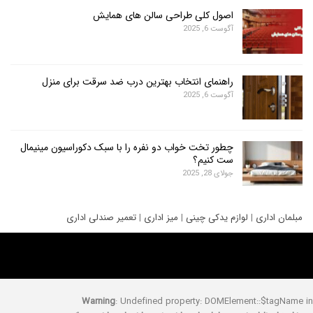
اصول کلی طراحی سالن های همایش
آگوست 6, 2025
راهنمای انتخاب بهترین درب ضد سرقت برای منزل
آگوست 6, 2025
چطور تخت خواب دو نفره را با سبک دکوراسیون مینیمال
ست کنیم؟
جولای 28, 2025
ری
|
لوازم یدکی چینی
|
میز اداری
|
تعمیر صندلی اداری
Warning
: Undefined property: DOMElement::