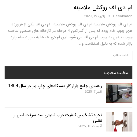
اف روکش ملامینه
D
ژانویه 19, 2020
روکش ملامینه ام دی اف روکش ملامینه : ام دی اف یکی از فراورده
های چوب خام بوده که پس از گذراندن 4 مرحله در کارخانه های صنعتی ساخت
ل به چوب ام دی اف می شود. این ام دی اف ها به صورت خام وارد
که به دلیل استقامت و…
لب
محبوب
راهنمای جامع بازار کار دستگاه‌های چاپ بنر در سال 1404
اکتبر 7, 2025
نحوه تشخیص کیفیت درب امنیتی ضد سرقت اصل از
تقلبی
آگوست 10, 2025