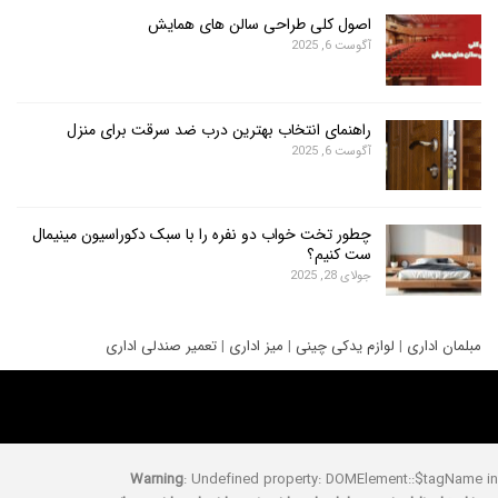
اصول کلی طراحی سالن های همایش
آگوست 6, 2025
راهنمای انتخاب بهترین درب ضد سرقت برای منزل
آگوست 6, 2025
چطور تخت خواب دو نفره را با سبک دکوراسیون مینیمال
ست کنیم؟
جولای 28, 2025
ری
|
لوازم یدکی چینی
|
میز اداری
|
تعمیر صندلی اداری
Warning
: Undefined property: DOMElement::