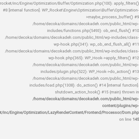
rocket/inc/Engine/Optimization/Buffer/Optimization.php(100): app
#8 [internal function]: WP_Rocket\Engine\Optimization\Buffer\O
>maybe_process_
/home/decoka/domains/decokadeh.com/publi
includes/functions.php(5493): ob_end_
/home/decoka/domains/decokadeh.com/public_html/wp-inclu
wp-hook.php(341): wp_ob_end_flus
/home/decoka/domains/decokadeh.com/public_html/wp-inclu
wp-hook.php(365): WP_Hook->apply_fi
/home/decoka/domains/decokadeh.com/publi
includes/plugin.php(522): WP_Hook->do_a
/home/decoka/domains/decokadeh.com/publi
includes/load.php(1308): do_action() #14 [interna
shutdown_action_hook() #15 {main
/home/decoka/domains/decokadeh.com/publi
content/
rocket/inc/Engine/Optimization/LazyRenderContent/Frontend/Proces