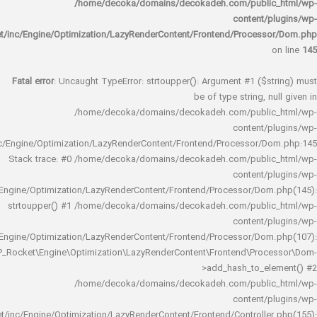
/home/decoka/domains/decokadeh.com/publi
content/
rocket/inc/Engine/Optimization/LazyRenderContent/Frontend/Proces
Fatal error
: Uncaught TypeError: strtoupper(): Argument #1 ($s
be of type string, 
/home/decoka/domains/decokadeh.com/publi
content/
rocket/inc/Engine/Optimization/LazyRenderContent/Frontend/Processor/
Stack trace: #0 /home/decoka/domains/decokadeh.com/publi
content/
rocket/inc/Engine/Optimization/LazyRenderContent/Frontend/Processor/Do
strtoupper() #1 /home/decoka/domains/decokadeh.com/publi
content/
rocket/inc/Engine/Optimization/LazyRenderContent/Frontend/Processor/Do
WP_Rocket\Engine\Optimization\LazyRenderContent\Frontend\Pro
>add_hash_to_e
/home/decoka/domains/decokadeh.com/publi
content/
rocket/inc/Engine/Optimization/LazyRenderContent/Frontend/Controlle