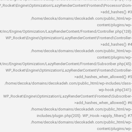
WP_Rocket\Engine\Optimization\LazyRenderContent\Frontend\Pro
>add_h
/home/decoka/domains/decokadeh.com/publi
content/
rocket/inc/Engine/Optimization/LazyRenderContent/Frontend/Controlle
WP_Rocket\Engine\Optimization\LazyRenderContent\Frontend\
>add_h
/home/decoka/domains/decokadeh.com/publi
content/
rocket/inc/Engine/Optimization/LazyRenderContent/Frontend/Subscrib
WP_Rocket\Engine\Optimization\LazyRenderContent\Frontend\
>add_hashes_when_al
/home/decoka/domains/decokadeh.com/public_html/wp-inclu
wp-hook
WP_Rocket\Engine\Optimization\LazyRenderContent\Frontend\
>add_hashes_when_al
/home/decoka/domains/decokadeh.com/publi
includes/plugin.php(205): WP_Hook->apply_f
/home/decoka/domains/decokadeh.com/publi
content/