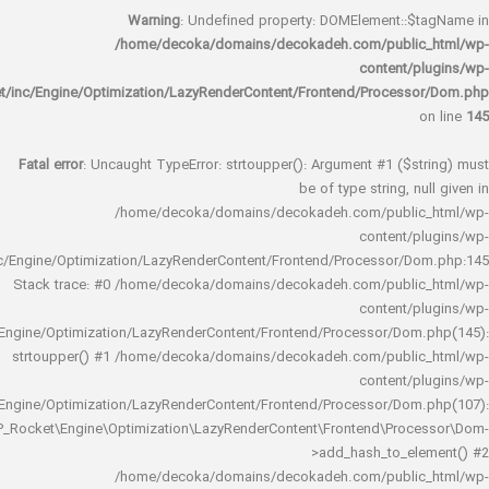
Warning
: Undefined property: DOMElement::
/home/decoka/domains/decokadeh.com/publi
content/
rocket/inc/Engine/Optimization/LazyRenderContent/Frontend/Proces
Fatal error
: Uncaught TypeError: strtoupper(): Argument #1 ($s
be of type string, 
/home/decoka/domains/decokadeh.com/publi
content/
rocket/inc/Engine/Optimization/LazyRenderContent/Frontend/Processor/
Stack trace: #0 /home/decoka/domains/decokadeh.com/publi
content/
rocket/inc/Engine/Optimization/LazyRenderContent/Frontend/Processor/Do
strtoupper() #1 /home/decoka/domains/decokadeh.com/publi
content/
rocket/inc/Engine/Optimization/LazyRenderContent/Frontend/Processor/Do
WP_Rocket\Engine\Optimization\LazyRenderContent\Frontend\Pro
>add_hash_to_e
/home/decoka/domains/decokadeh.com/publi