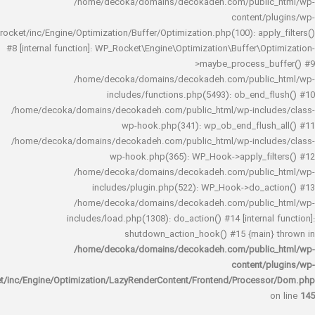
/home/decoka/domains/decokadeh.com/publi
content/
rocket/inc/Engine/Optimization/Buffer/Optimization.php(100): app
#8 [internal function]: WP_Rocket\Engine\Optimization\Buffer\O
>maybe_process_
/home/decoka/domains/decokadeh.com/publi
includes/functions.php(5493): ob_end_
/home/decoka/domains/decokadeh.com/public_html/wp-inclu
wp-hook.php(341): wp_ob_end_flus
/home/decoka/domains/decokadeh.com/public_html/wp-inclu
wp-hook.php(365): WP_Hook->apply_fi
/home/decoka/domains/decokadeh.com/publi
includes/plugin.php(522): WP_Hook->do_a
/home/decoka/domains/decokadeh.com/publi
includes/load.php(1308): do_action() #14 [interna
shutdown_action_hook() #15 {main
/home/decoka/domains/decokadeh.com/publi
content/
rocket/inc/Engine/Optimization/LazyRenderContent/Frontend/Proces