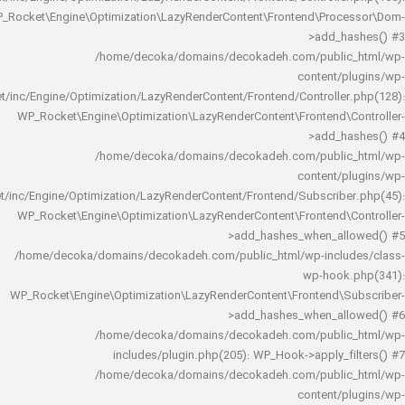
WP_Rocket\Engine\Optimization\LazyRenderContent\Frontend\Pro
>add_h
/home/decoka/domains/decokadeh.com/publi
content/
rocket/inc/Engine/Optimization/LazyRenderContent/Frontend/Controlle
WP_Rocket\Engine\Optimization\LazyRenderContent\Frontend\
>add_h
/home/decoka/domains/decokadeh.com/publi
content/
rocket/inc/Engine/Optimization/LazyRenderContent/Frontend/Subscrib
WP_Rocket\Engine\Optimization\LazyRenderContent\Frontend\
>add_hashes_when_al
/home/decoka/domains/decokadeh.com/public_html/wp-inclu
wp-hook
WP_Rocket\Engine\Optimization\LazyRenderContent\Frontend\
>add_hashes_when_al
/home/decoka/domains/decokadeh.com/publi
includes/plugin.php(205): WP_Hook->apply_f
/home/decoka/domains/decokadeh.com/publi
content/