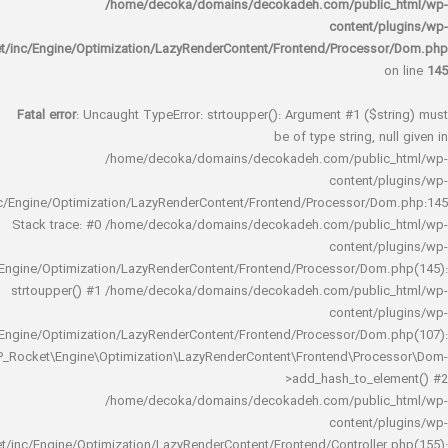
/home/decoka/domains/decokadeh.com/publi
content/
rocket/inc/Engine/Optimization/LazyRenderContent/Frontend/Proces
Fatal error
: Uncaught TypeError: strtoupper(): Argument #1 ($s
be of type string, 
/home/decoka/domains/decokadeh.com/publi
content/
rocket/inc/Engine/Optimization/LazyRenderContent/Frontend/Processor/
Stack trace: #0 /home/decoka/domains/decokadeh.com/publi
content/
rocket/inc/Engine/Optimization/LazyRenderContent/Frontend/Processor/Do
strtoupper() #1 /home/decoka/domains/decokadeh.com/publi
content/
rocket/inc/Engine/Optimization/LazyRenderContent/Frontend/Processor/Do
WP_Rocket\Engine\Optimization\LazyRenderContent\Frontend\Pro
>add_hash_to_e
/home/decoka/domains/decokadeh.com/publi
content/
rocket/inc/Engine/Optimization/LazyRenderContent/Frontend/Controlle