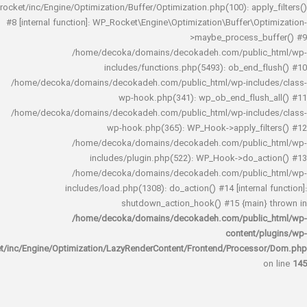
rocket/inc/Engine/Optimization/Buffer/Optimization.php(100): app
#8 [internal function]: WP_Rocket\Engine\Optimization\Buffer\O
>maybe_process_
/home/decoka/domains/decokadeh.com/publi
includes/functions.php(5493): ob_end_
/home/decoka/domains/decokadeh.com/public_html/wp-inclu
wp-hook.php(341): wp_ob_end_flus
/home/decoka/domains/decokadeh.com/public_html/wp-inclu
wp-hook.php(365): WP_Hook->apply_fi
/home/decoka/domains/decokadeh.com/publi
includes/plugin.php(522): WP_Hook->do_a
/home/decoka/domains/decokadeh.com/publi
includes/load.php(1308): do_action() #14 [interna
shutdown_action_hook() #15 {main
/home/decoka/domains/decokadeh.com/publi
content/
rocket/inc/Engine/Optimization/LazyRenderContent/Frontend/Proces