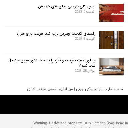
اصول کلی طراحی سالن های همایش
آگوست 6, 2025
راهنمای انتخاب بهترین درب ضد سرقت برای منزل
آگوست 6, 2025
چطور تخت خواب دو نفره را با سبک دکوراسیون مینیمال
ست کنیم؟
جولای 28, 2025
ری
|
لوازم یدکی چینی
|
میز اداری
|
تعمیر صندلی اداری
Warning
: Undefined property: DOMElement::