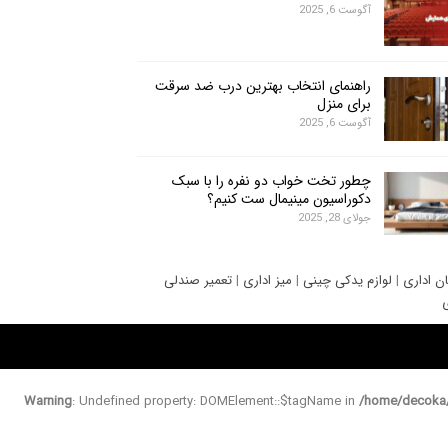
آگوست 6, 2025
راهنمای انتخاب بهترین درب ضد سرقت
برای منزل
آگوست 6, 2025
چطور تخت خواب دو نفره را با سبک
دکوراسیون مینیمال ست کنیم؟
جولای 28, 2025
ان اداری
|
لوازم یدکی چینی
|
میز اداری
|
تعمیر صندلی
ی
Warning
: Undefined property: DOMElement::$tagName in
/home/decoka/