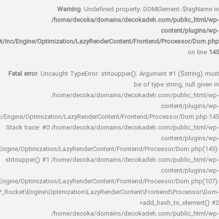
Warning
: Undefined property: DOMElement::
/home/decoka/domains/decokadeh.com/publi
content/
rocket/inc/Engine/Optimization/LazyRenderContent/Frontend/Proces
Fatal error
: Uncaught TypeError: strtoupper(): Argument #1 ($s
be of type string, 
/home/decoka/domains/decokadeh.com/publi
content/
rocket/inc/Engine/Optimization/LazyRenderContent/Frontend/Processor/
Stack trace: #0 /home/decoka/domains/decokadeh.com/publi
content/
rocket/inc/Engine/Optimization/LazyRenderContent/Frontend/Processor/Do
strtoupper() #1 /home/decoka/domains/decokadeh.com/publi
content/
rocket/inc/Engine/Optimization/LazyRenderContent/Frontend/Processor/Do
WP_Rocket\Engine\Optimization\LazyRenderContent\Frontend\Pro
>add_hash_to_e
/home/decoka/domains/decokadeh.com/publi