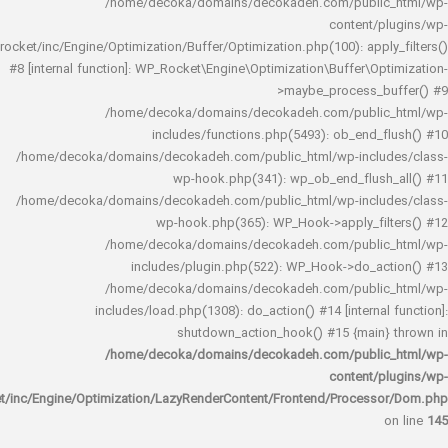
/home/decoka/domains/decokadeh.com/publi
content/
rocket/inc/Engine/Optimization/Buffer/Optimization.php(100): app
#8 [internal function]: WP_Rocket\Engine\Optimization\Buffer\O
>maybe_process_
/home/decoka/domains/decokadeh.com/publi
includes/functions.php(5493): ob_end_
/home/decoka/domains/decokadeh.com/public_html/wp-inclu
wp-hook.php(341): wp_ob_end_flus
/home/decoka/domains/decokadeh.com/public_html/wp-inclu
wp-hook.php(365): WP_Hook->apply_fi
/home/decoka/domains/decokadeh.com/publi
includes/plugin.php(522): WP_Hook->do_a
/home/decoka/domains/decokadeh.com/publi
includes/load.php(1308): do_action() #14 [interna
shutdown_action_hook() #15 {main
/home/decoka/domains/decokadeh.com/publi
content/
rocket/inc/Engine/Optimization/LazyRenderContent/Frontend/Proces