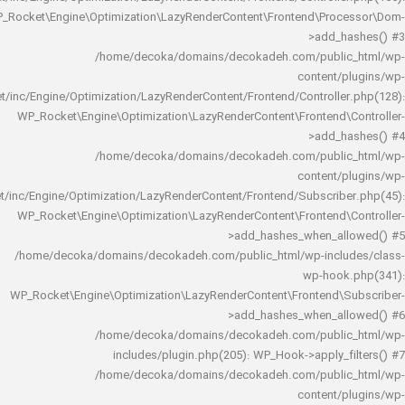
WP_Rocket\Engine\Optimization\LazyRenderContent\Frontend\Pro
>add_h
/home/decoka/domains/decokadeh.com/publi
content/
rocket/inc/Engine/Optimization/LazyRenderContent/Frontend/Controlle
WP_Rocket\Engine\Optimization\LazyRenderContent\Frontend\
>add_h
/home/decoka/domains/decokadeh.com/publi
content/
rocket/inc/Engine/Optimization/LazyRenderContent/Frontend/Subscrib
WP_Rocket\Engine\Optimization\LazyRenderContent\Frontend\
>add_hashes_when_al
/home/decoka/domains/decokadeh.com/public_html/wp-inclu
wp-hook
WP_Rocket\Engine\Optimization\LazyRenderContent\Frontend\
>add_hashes_when_al
/home/decoka/domains/decokadeh.com/publi
includes/plugin.php(205): WP_Hook->apply_f
/home/decoka/domains/decokadeh.com/publi
content/