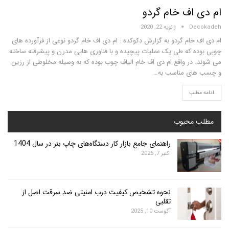
اف خام گردو
D
ژانویه 22, 2020
ام گردو به گزارش دکوکده : ام دی اف خام گردو نوعی از فرآورده های
 که طی یک عملیات پیچیده و با فناوری هایی مدرن و پیشرفته ساخته
در واقع ام دی اف خام الیاف چوب بوده که به وسیله مخلوطی از رزین
ی مناسب به…
لب
محبوب
راهنمای جامع بازار کار دستگاه‌های چاپ بنر در سال 1404
اکتبر 7, 2025
نحوه تشخیص کیفیت درب امنیتی ضد سرقت اصل از
تقلبی
آگوست 10, 2025