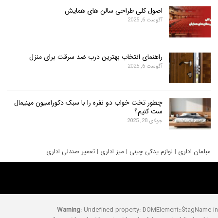
اصول کلی طراحی سالن های همایش
آگوست 6, 2025
راهنمای انتخاب بهترین درب ضد سرقت برای منزل
آگوست 6, 2025
چطور تخت خواب دو نفره را با سبک دکوراسیون مینیمال
ست کنیم؟
جولای 28, 2025
ری
|
لوازم یدکی چینی
|
میز اداری
|
تعمیر صندلی اداری
Warning
: Undefined property: DOMElement::