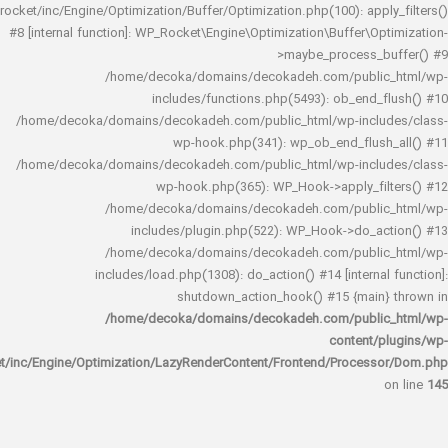
rocket/inc/Engine/Optimization/Buffer/Optimization.php(100): app
#8 [internal function]: WP_Rocket\Engine\Optimization\Buffer\O
>maybe_process_
/home/decoka/domains/decokadeh.com/publi
includes/functions.php(5493): ob_end_
/home/decoka/domains/decokadeh.com/public_html/wp-inclu
wp-hook.php(341): wp_ob_end_flus
/home/decoka/domains/decokadeh.com/public_html/wp-inclu
wp-hook.php(365): WP_Hook->apply_fi
/home/decoka/domains/decokadeh.com/publi
includes/plugin.php(522): WP_Hook->do_a
/home/decoka/domains/decokadeh.com/publi
includes/load.php(1308): do_action() #14 [interna
shutdown_action_hook() #15 {main
/home/decoka/domains/decokadeh.com/publi
content/
rocket/inc/Engine/Optimization/LazyRenderContent/Frontend/Proces