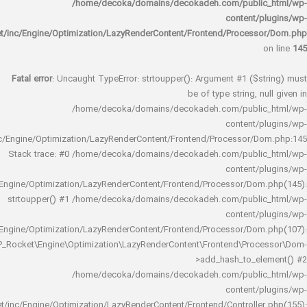
/home/decoka/domains/decokadeh.com/publi
content/
rocket/inc/Engine/Optimization/LazyRenderContent/Frontend/Proces
Fatal error
: Uncaught TypeError: strtoupper(): Argument #1 ($s
be of type string, 
/home/decoka/domains/decokadeh.com/publi
content/
rocket/inc/Engine/Optimization/LazyRenderContent/Frontend/Processor/
Stack trace: #0 /home/decoka/domains/decokadeh.com/publi
content/
rocket/inc/Engine/Optimization/LazyRenderContent/Frontend/Processor/Do
strtoupper() #1 /home/decoka/domains/decokadeh.com/publi
content/
rocket/inc/Engine/Optimization/LazyRenderContent/Frontend/Processor/Do
WP_Rocket\Engine\Optimization\LazyRenderContent\Frontend\Pro
>add_hash_to_e
/home/decoka/domains/decokadeh.com/publi
content/
rocket/inc/Engine/Optimization/LazyRenderContent/Frontend/Controlle