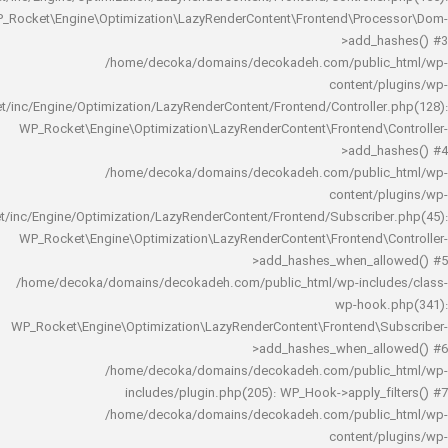
WP_Rocket\Engine\Optimization\LazyRenderContent\Frontend\Pro
>add_h
/home/decoka/domains/decokadeh.com/publi
content/
rocket/inc/Engine/Optimization/LazyRenderContent/Frontend/Controlle
WP_Rocket\Engine\Optimization\LazyRenderContent\Frontend\
>add_h
/home/decoka/domains/decokadeh.com/publi
content/
rocket/inc/Engine/Optimization/LazyRenderContent/Frontend/Subscrib
WP_Rocket\Engine\Optimization\LazyRenderContent\Frontend\
>add_hashes_when_al
/home/decoka/domains/decokadeh.com/public_html/wp-inclu
wp-hook
WP_Rocket\Engine\Optimization\LazyRenderContent\Frontend\
>add_hashes_when_al
/home/decoka/domains/decokadeh.com/publi
includes/plugin.php(205): WP_Hook->apply_f
/home/decoka/domains/decokadeh.com/publi
content/