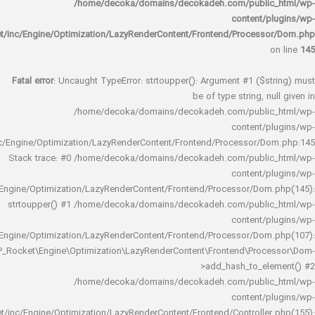
/home/decoka/domains/decokadeh.com/publi
content/
rocket/inc/Engine/Optimization/LazyRenderContent/Frontend/Proces
Fatal error
: Uncaught TypeError: strtoupper(): Argument #1 ($s
be of type string, 
/home/decoka/domains/decokadeh.com/publi
content/
rocket/inc/Engine/Optimization/LazyRenderContent/Frontend/Processor/
Stack trace: #0 /home/decoka/domains/decokadeh.com/publi
content/
rocket/inc/Engine/Optimization/LazyRenderContent/Frontend/Processor/Do
strtoupper() #1 /home/decoka/domains/decokadeh.com/publi
content/
rocket/inc/Engine/Optimization/LazyRenderContent/Frontend/Processor/Do
WP_Rocket\Engine\Optimization\LazyRenderContent\Frontend\Pro
>add_hash_to_e
/home/decoka/domains/decokadeh.com/publi
content/
rocket/inc/Engine/Optimization/LazyRenderContent/Frontend/Controlle