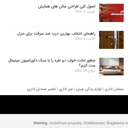
اصول کلی طراحی سالن های همایش
آگوست 6, 2025
راهنمای انتخاب بهترین درب ضد سرقت برای منزل
آگوست 6, 2025
چطور تخت خواب دو نفره را با سبک دکوراسیون مینیمال
ست کنیم؟
جولای 28, 2025
ری
|
لوازم یدکی چینی
|
میز اداری
|
تعمیر صندلی اداری
Warning
: Undefined property: DOMElement::