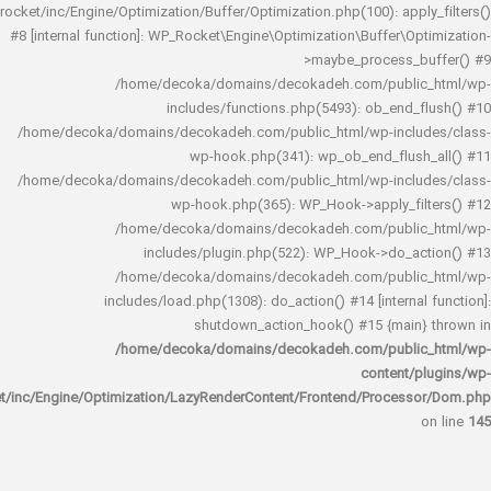
rocket/inc/Engine/Optimization/Buffer/Optimization.php(100): app
#8 [internal function]: WP_Rocket\Engine\Optimization\Buffer\O
>maybe_process_
/home/decoka/domains/decokadeh.com/publi
includes/functions.php(5493): ob_end_
/home/decoka/domains/decokadeh.com/public_html/wp-inclu
wp-hook.php(341): wp_ob_end_flus
/home/decoka/domains/decokadeh.com/public_html/wp-inclu
wp-hook.php(365): WP_Hook->apply_fi
/home/decoka/domains/decokadeh.com/publi
includes/plugin.php(522): WP_Hook->do_a
/home/decoka/domains/decokadeh.com/publi
includes/load.php(1308): do_action() #14 [interna
shutdown_action_hook() #15 {main
/home/decoka/domains/decokadeh.com/publi
content/
rocket/inc/Engine/Optimization/LazyRenderContent/Frontend/Proces