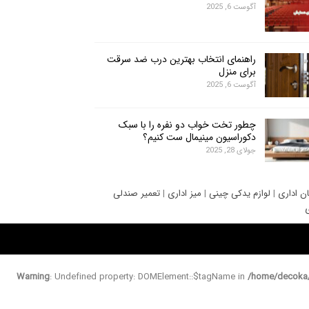
آگوست 6, 2025
راهنمای انتخاب بهترین درب ضد سرقت
برای منزل
آگوست 6, 2025
چطور تخت خواب دو نفره را با سبک
دکوراسیون مینیمال ست کنیم؟
جولای 28, 2025
ان اداری
|
لوازم یدکی چینی
|
میز اداری
|
تعمیر صندلی
ی
Warning
: Undefined property: DOMElement::$tagName in
/home/decoka/