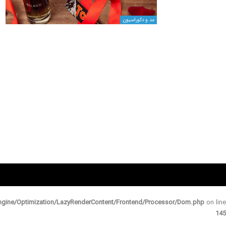
مد و دکوراسیون
gine/Optimization/LazyRenderContent/Frontend/Processor/Dom.php
on line
145