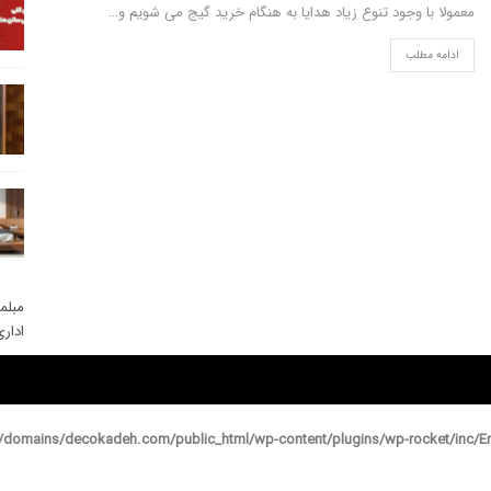
معمولا با وجود تنوع زیاد هدایا به هنگام خرید گیج می شویم و…
ادامه مطلب
مبلم
ادار
domains/decokadeh.com/public_html/wp-content/plugins/wp-rocket/inc/En