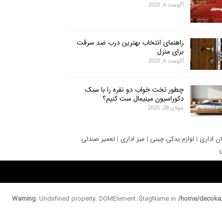
آگوست 6, 2025
راهنمای انتخاب بهترین درب ضد سرقت
برای منزل
آگوست 6, 2025
چطور تخت خواب دو نفره را با سبک
دکوراسیون مینیمال ست کنیم؟
جولای 28, 2025
ان اداری
|
لوازم یدکی چینی
|
میز اداری
|
تعمیر صندلی
ی
Warning
: Undefined property: DOMElement::$tagName in
/home/decoka/