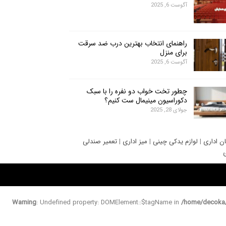
آگوست 6, 2025
راهنمای انتخاب بهترین درب ضد سرقت
برای منزل
آگوست 6, 2025
چطور تخت خواب دو نفره را با سبک
دکوراسیون مینیمال ست کنیم؟
جولای 28, 2025
ان اداری
|
لوازم یدکی چینی
|
میز اداری
|
تعمیر صندلی
ی
Warning
: Undefined property: DOMElement::$tagName in
/home/decoka/