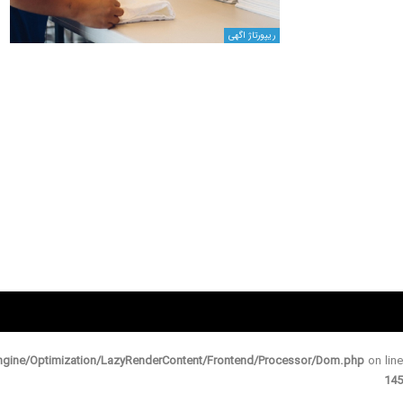
ریپورتاژ اگهی
gine/Optimization/LazyRenderContent/Frontend/Processor/Dom.php
on line
145