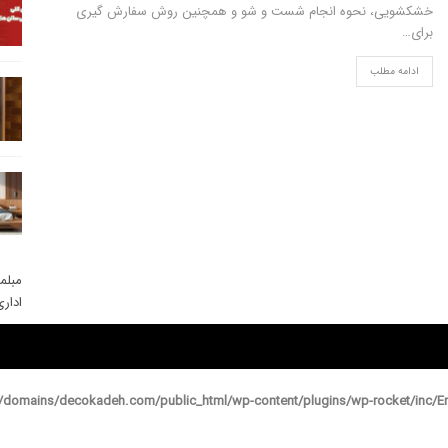
خشکشویی، نحوه انجام شست و شو و همچنین روش سفارش گیری
برای…
ادامه مطلب
مبلم
ادار
domains/decokadeh.com/public_html/wp-content/plugins/wp-rocket/inc/En