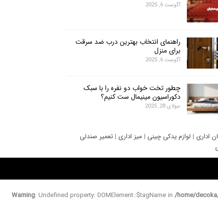
آگوست 6, 2025
راهنمای انتخاب بهترین درب ضد سرقت
برای منزل
آگوست 6, 2025
چطور تخت خواب دو نفره را با سبک
دکوراسیون مینیمال ست کنیم؟
جولای 28, 2025
ان اداری
|
لوازم یدکی چینی
|
میز اداری
|
تعمیر صندلی
ی
Warning
: Undefined property: DOMElement::$tagName in
/home/decoka/