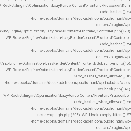
WP_Rocket\Engine\Optimization\LazyRenderContent\Frontend\Pro
>add_h
/home/decoka/domains/decokadeh.com/publi
content/
rocket/inc/Engine/Optimization/LazyRenderContent/Frontend/Controlle
WP_Rocket\Engine\Optimization\LazyRenderContent\Frontend\
>add_h
/home/decoka/domains/decokadeh.com/publi
content/
rocket/inc/Engine/Optimization/LazyRenderContent/Frontend/Subscrib
WP_Rocket\Engine\Optimization\LazyRenderContent\Frontend\
>add_hashes_when_al
/home/decoka/domains/decokadeh.com/public_html/wp-inclu
wp-hook
WP_Rocket\Engine\Optimization\LazyRenderContent\Frontend\
>add_hashes_when_al
/home/decoka/domains/decokadeh.com/publi
includes/plugin.php(205): WP_Hook->apply_f
/home/decoka/domains/decokadeh.com/publi
content/