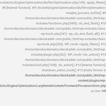
rocket/inc/Engine/Optimization/Buffer/Optimization.php(100): app
#8 [internal function]: WP_Rocket\Engine\Optimization\Buffer\O
>maybe_process_
/home/decoka/domains/decokadeh.com/publi
includes/functions.php(5493): ob_end_
/home/decoka/domains/decokadeh.com/public_html/wp-inclu
wp-hook.php(341): wp_ob_end_flus
/home/decoka/domains/decokadeh.com/public_html/wp-inclu
wp-hook.php(365): WP_Hook->apply_fi
/home/decoka/domains/decokadeh.com/publi
includes/plugin.php(522): WP_Hook->do_a
/home/decoka/domains/decokadeh.com/publi
includes/load.php(1308): do_action() #14 [interna
shutdown_action_hook() #15 {main
/home/decoka/domains/decokadeh.com/publi
content/
rocket/inc/Engine/Optimization/LazyRenderContent/Frontend/Proces