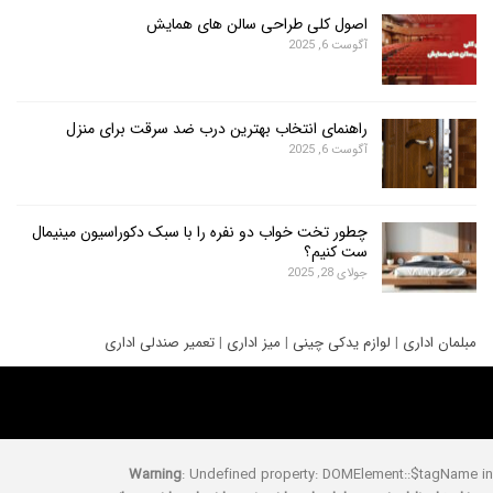
اصول کلی طراحی سالن های همایش
آگوست 6, 2025
راهنمای انتخاب بهترین درب ضد سرقت برای منزل
آگوست 6, 2025
چطور تخت خواب دو نفره را با سبک دکوراسیون مینیمال
ست کنیم؟
جولای 28, 2025
ری
|
لوازم یدکی چینی
|
میز اداری
|
تعمیر صندلی اداری
Warning
: Undefined property: DOMElement::