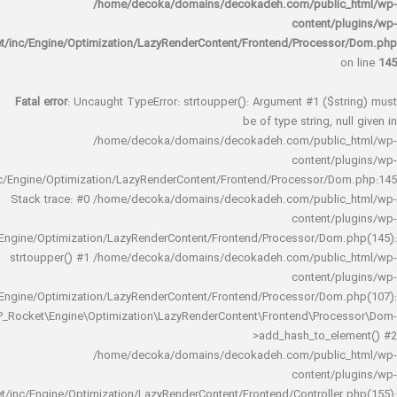
/home/decoka/domains/decokadeh.com/publi
content/
rocket/inc/Engine/Optimization/LazyRenderContent/Frontend/Proces
Fatal error
: Uncaught TypeError: strtoupper(): Argument #1 ($s
be of type string, 
/home/decoka/domains/decokadeh.com/publi
content/
rocket/inc/Engine/Optimization/LazyRenderContent/Frontend/Processor/
Stack trace: #0 /home/decoka/domains/decokadeh.com/publi
content/
rocket/inc/Engine/Optimization/LazyRenderContent/Frontend/Processor/Do
strtoupper() #1 /home/decoka/domains/decokadeh.com/publi
content/
rocket/inc/Engine/Optimization/LazyRenderContent/Frontend/Processor/Do
WP_Rocket\Engine\Optimization\LazyRenderContent\Frontend\Pro
>add_hash_to_e
/home/decoka/domains/decokadeh.com/publi
content/
rocket/inc/Engine/Optimization/LazyRenderContent/Frontend/Controlle