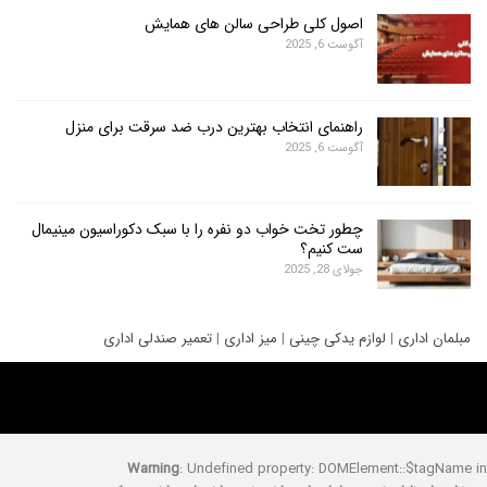
اصول کلی طراحی سالن های همایش
آگوست 6, 2025
راهنمای انتخاب بهترین درب ضد سرقت برای منزل
آگوست 6, 2025
چطور تخت خواب دو نفره را با سبک دکوراسیون مینیمال
ست کنیم؟
جولای 28, 2025
ری
|
لوازم یدکی چینی
|
میز اداری
|
تعمیر صندلی اداری
Warning
: Undefined property: DOMElement::