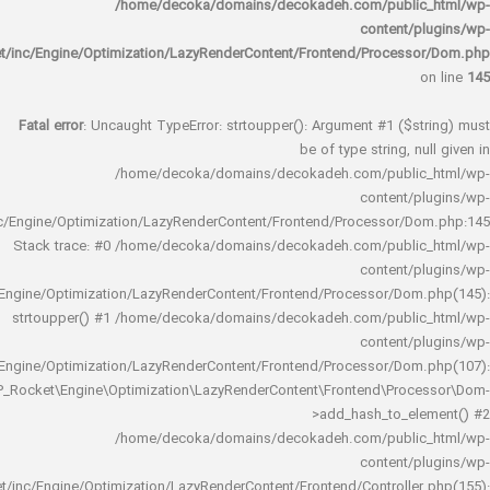
/home/decoka/domains/decokadeh.com/publi
content/
rocket/inc/Engine/Optimization/LazyRenderContent/Frontend/Proces
Fatal error
: Uncaught TypeError: strtoupper(): Argument #1 ($s
be of type string, 
/home/decoka/domains/decokadeh.com/publi
content/
rocket/inc/Engine/Optimization/LazyRenderContent/Frontend/Processor/
Stack trace: #0 /home/decoka/domains/decokadeh.com/publi
content/
rocket/inc/Engine/Optimization/LazyRenderContent/Frontend/Processor/Do
strtoupper() #1 /home/decoka/domains/decokadeh.com/publi
content/
rocket/inc/Engine/Optimization/LazyRenderContent/Frontend/Processor/Do
WP_Rocket\Engine\Optimization\LazyRenderContent\Frontend\Pro
>add_hash_to_e
/home/decoka/domains/decokadeh.com/publi
content/
rocket/inc/Engine/Optimization/LazyRenderContent/Frontend/Controlle