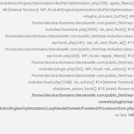
rocket/inc/Engine/Optimization/Buffer/Optimization.php(100): app
#8 [internal function]: WP_Rocket\Engine\Optimization\Buffer\O
>maybe_process_
/home/decoka/domains/decokadeh.com/publi
includes/functions.php(5493): ob_end_
/home/decoka/domains/decokadeh.com/public_html/wp-inclu
wp-hook.php(341): wp_ob_end_flus
/home/decoka/domains/decokadeh.com/public_html/wp-inclu
wp-hook.php(365): WP_Hook->apply_fi
/home/decoka/domains/decokadeh.com/publi
includes/plugin.php(522): WP_Hook->do_a
/home/decoka/domains/decokadeh.com/publi
includes/load.php(1308): do_action() #14 [interna
shutdown_action_hook() #15 {main
/home/decoka/domains/decokadeh.com/publi
content/
rocket/inc/Engine/Optimization/LazyRenderContent/Frontend/Proces