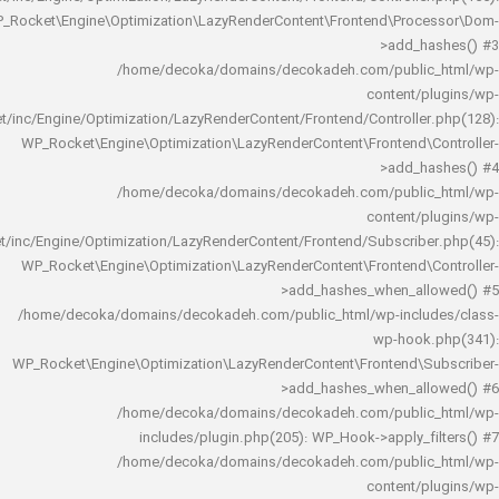
WP_Rocket\Engine\Optimization\LazyRenderContent\Frontend\Pro
>add_h
/home/decoka/domains/decokadeh.com/publi
content/
rocket/inc/Engine/Optimization/LazyRenderContent/Frontend/Controlle
WP_Rocket\Engine\Optimization\LazyRenderContent\Frontend\
>add_h
/home/decoka/domains/decokadeh.com/publi
content/
rocket/inc/Engine/Optimization/LazyRenderContent/Frontend/Subscrib
WP_Rocket\Engine\Optimization\LazyRenderContent\Frontend\
>add_hashes_when_al
/home/decoka/domains/decokadeh.com/public_html/wp-inclu
wp-hook
WP_Rocket\Engine\Optimization\LazyRenderContent\Frontend\
>add_hashes_when_al
/home/decoka/domains/decokadeh.com/publi
includes/plugin.php(205): WP_Hook->apply_f
/home/decoka/domains/decokadeh.com/publi
content/