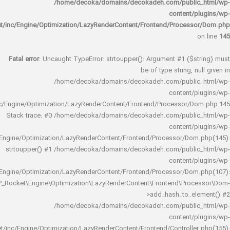
/home/decoka/domains/decokadeh.com/publi
content/
rocket/inc/Engine/Optimization/LazyRenderContent/Frontend/Proces
Fatal error
: Uncaught TypeError: strtoupper(): Argument #1 ($s
be of type string, 
/home/decoka/domains/decokadeh.com/publi
content/
rocket/inc/Engine/Optimization/LazyRenderContent/Frontend/Processor/
Stack trace: #0 /home/decoka/domains/decokadeh.com/publi
content/
rocket/inc/Engine/Optimization/LazyRenderContent/Frontend/Processor/Do
strtoupper() #1 /home/decoka/domains/decokadeh.com/publi
content/
rocket/inc/Engine/Optimization/LazyRenderContent/Frontend/Processor/Do
WP_Rocket\Engine\Optimization\LazyRenderContent\Frontend\Pro
>add_hash_to_e
/home/decoka/domains/decokadeh.com/publi
content/
rocket/inc/Engine/Optimization/LazyRenderContent/Frontend/Controlle