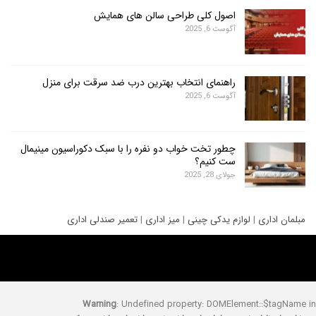
اصول کلی طراحی سالن های همایش
آگوست 6, 2025
راهنمای انتخاب بهترین درب ضد سرقت برای منزل
آگوست 6, 2025
چطور تخت خواب دو نفره را با سبک دکوراسیون مینیمال
ست کنیم؟
جولای 28, 2025
ری
|
لوازم یدکی چینی
|
میز اداری
|
تعمیر صندلی اداری
Warning
: Undefined property: DOMElement::