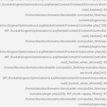
WP_Rocket\Engine\Optimization\LazyRenderContent\Frontend\Pro
>add_h
/home/decoka/domains/decokadeh.com/publi
content/
rocket/inc/Engine/Optimization/LazyRenderContent/Frontend/Controlle
WP_Rocket\Engine\Optimization\LazyRenderContent\Frontend\
>add_h
/home/decoka/domains/decokadeh.com/publi
content/
rocket/inc/Engine/Optimization/LazyRenderContent/Frontend/Subscrib
WP_Rocket\Engine\Optimization\LazyRenderContent\Frontend\
>add_hashes_when_al
/home/decoka/domains/decokadeh.com/public_html/wp-inclu
wp-hook
WP_Rocket\Engine\Optimization\LazyRenderContent\Frontend\
>add_hashes_when_al
/home/decoka/domains/decokadeh.com/publi
includes/plugin.php(205): WP_Hook->apply_f
/home/decoka/domains/decokadeh.com/publi
content/