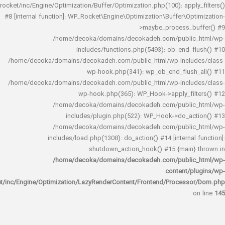
rocket/inc/Engine/Optimization/Buffer/Optimization.php(100): app
#8 [internal function]: WP_Rocket\Engine\Optimization\Buffer\O
>maybe_process_
/home/decoka/domains/decokadeh.com/publi
includes/functions.php(5493): ob_end_
/home/decoka/domains/decokadeh.com/public_html/wp-inclu
wp-hook.php(341): wp_ob_end_flus
/home/decoka/domains/decokadeh.com/public_html/wp-inclu
wp-hook.php(365): WP_Hook->apply_fi
/home/decoka/domains/decokadeh.com/publi
includes/plugin.php(522): WP_Hook->do_a
/home/decoka/domains/decokadeh.com/publi
includes/load.php(1308): do_action() #14 [interna
shutdown_action_hook() #15 {main
/home/decoka/domains/decokadeh.com/publi
content/
rocket/inc/Engine/Optimization/LazyRenderContent/Frontend/Proces