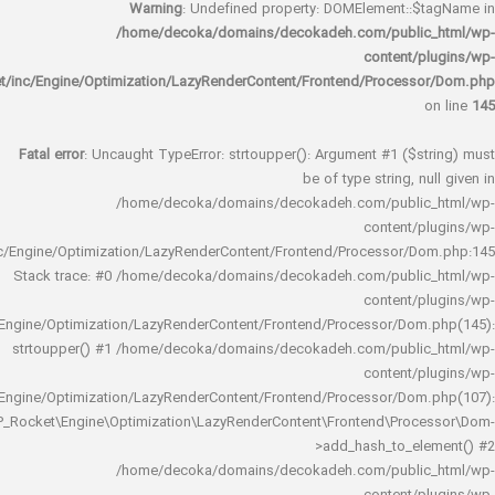
Warning
: Undefined property: DOMElement::
/home/decoka/domains/decokadeh.com/publi
content/
rocket/inc/Engine/Optimization/LazyRenderContent/Frontend/Proces
Fatal error
: Uncaught TypeError: strtoupper(): Argument #1 ($s
be of type string, 
/home/decoka/domains/decokadeh.com/publi
content/
rocket/inc/Engine/Optimization/LazyRenderContent/Frontend/Processor/
Stack trace: #0 /home/decoka/domains/decokadeh.com/publi
content/
rocket/inc/Engine/Optimization/LazyRenderContent/Frontend/Processor/Do
strtoupper() #1 /home/decoka/domains/decokadeh.com/publi
content/
rocket/inc/Engine/Optimization/LazyRenderContent/Frontend/Processor/Do
WP_Rocket\Engine\Optimization\LazyRenderContent\Frontend\Pro
>add_hash_to_e
/home/decoka/domains/decokadeh.com/publi