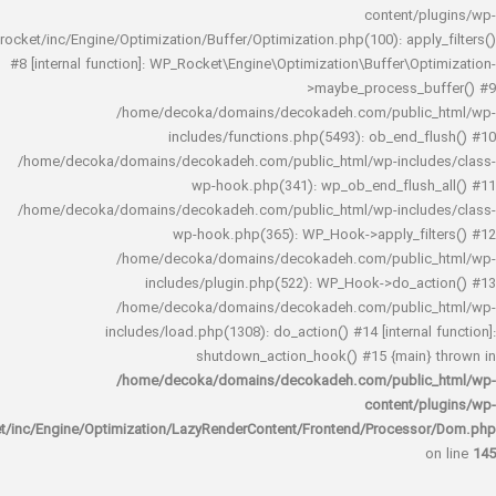
content/
rocket/inc/Engine/Optimization/Buffer/Optimization.php(100): app
#8 [internal function]: WP_Rocket\Engine\Optimization\Buffer\O
>maybe_process_
/home/decoka/domains/decokadeh.com/publi
includes/functions.php(5493): ob_end_
/home/decoka/domains/decokadeh.com/public_html/wp-inclu
wp-hook.php(341): wp_ob_end_flus
/home/decoka/domains/decokadeh.com/public_html/wp-inclu
wp-hook.php(365): WP_Hook->apply_fi
/home/decoka/domains/decokadeh.com/publi
includes/plugin.php(522): WP_Hook->do_a
/home/decoka/domains/decokadeh.com/publi
includes/load.php(1308): do_action() #14 [interna
shutdown_action_hook() #15 {main
/home/decoka/domains/decokadeh.com/publi
content/
rocket/inc/Engine/Optimization/LazyRenderContent/Frontend/Proces