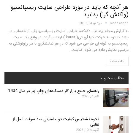
ه که باید در مورد طراحی سایت ریسپانسیو
گرا) بدانید
D
سپتامبر 13, 2019
مجله اینترنتی دکوکده: طراحی سایت ریسپانسیو یکی از خدماتی می
باشد که توسط شرکت کارا آی تی( karait ) ارائه میگردد. در واقع یک سایت
 به گونه ای طراحی می شود که در هر نمایشگری با هر رزولوشنی به
ایش داده می شود. سایت…
لب
محبوب
راهنمای جامع بازار کار دستگاه‌های چاپ بنر در سال 1404
اکتبر 7, 2025
نحوه تشخیص کیفیت درب امنیتی ضد سرقت اصل از
تقلبی
آگوست 10, 2025