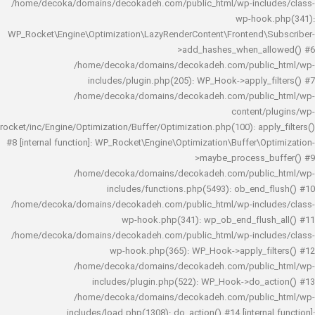
/home/decoka/domains/decokadeh.com/public_html/wp-inclu
wp-hook
WP_Rocket\Engine\Optimization\LazyRenderContent\Frontend\
>add_hashes_when_al
/home/decoka/domains/decokadeh.com/publi
includes/plugin.php(205): WP_Hook->apply_f
/home/decoka/domains/decokadeh.com/publi
content/
rocket/inc/Engine/Optimization/Buffer/Optimization.php(100): app
#8 [internal function]: WP_Rocket\Engine\Optimization\Buffer\O
>maybe_process_
/home/decoka/domains/decokadeh.com/publi
includes/functions.php(5493): ob_end_
/home/decoka/domains/decokadeh.com/public_html/wp-inclu
wp-hook.php(341): wp_ob_end_flus
/home/decoka/domains/decokadeh.com/public_html/wp-inclu
wp-hook.php(365): WP_Hook->apply_fi
/home/decoka/domains/decokadeh.com/publi
includes/plugin.php(522): WP_Hook->do_a
/home/decoka/domains/decokadeh.com/publi
includes/load.php(1308): do_action() #14 [interna