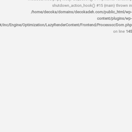
shutdown_action_hook() #15 {main
/home/decoka/domains/decokadeh.com/publi
content/
rocket/inc/Engine/Optimization/LazyRenderContent/Frontend/Proces