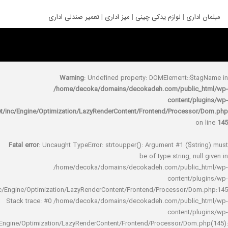
ری
|
لوازم یدکی چینی
|
میز اداری
|
تعمیر صندلی اداری
Warning
: Undefined property: DOMElement::
/home/decoka/domains/decokadeh.com/publi
content/
rocket/inc/Engine/Optimization/LazyRenderContent/Frontend/Proces
Fatal error
: Uncaught TypeError: strtoupper(): Argument #1 ($s
be of type string, 
/home/decoka/domains/decokadeh.com/publi
content/
rocket/inc/Engine/Optimization/LazyRenderContent/Frontend/Processor/
Stack trace: #0 /home/decoka/domains/decokadeh.com/publi
content/
rocket/inc/Engine/Optimization/LazyRenderContent/Frontend/Processor/Do