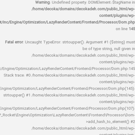
Warning
: Undefined property: DOMElement::
/home/decoka/domains/decokadeh.com/publi
content/
rocket/inc/Engine/Optimization/LazyRenderContent/Frontend/Proces
Fatal error
: Uncaught TypeError: strtoupper(): Argument #1 ($s
be of type string, 
/home/decoka/domains/decokadeh.com/publi
content/
rocket/inc/Engine/Optimization/LazyRenderContent/Frontend/Processor/
Stack trace: #0 /home/decoka/domains/decokadeh.com/publi
content/
rocket/inc/Engine/Optimization/LazyRenderContent/Frontend/Processor/Do
strtoupper() #1 /home/decoka/domains/decokadeh.com/publi
content/
rocket/inc/Engine/Optimization/LazyRenderContent/Frontend/Processor/Do
WP_Rocket\Engine\Optimization\LazyRenderContent\Frontend\Pro
>add_hash_to_e
/home/decoka/domains/decokadeh.com/publi