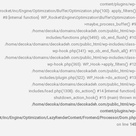
content/
rocket/inc/Engine/Optimization/Buffer/Optimization.php(100): app
#8 [internal function]: WP_Rocket\Engine\Optimization\Buffer\O
>maybe_process_
/home/decoka/domains/decokadeh.com/publi
includes/functions.php(5493): ob_end_
/home/decoka/domains/decokadeh.com/public_html/wp-inclu
wp-hook.php(341): wp_ob_end_flus
/home/decoka/domains/decokadeh.com/public_html/wp-inclu
wp-hook.php(365): WP_Hook->apply_fi
/home/decoka/domains/decokadeh.com/publi
includes/plugin.php(522): WP_Hook->do_a
/home/decoka/domains/decokadeh.com/publi
includes/load.php(1308): do_action() #14 [interna
shutdown_action_hook() #15 {main
/home/decoka/domains/decokadeh.com/publi
content/
rocket/inc/Engine/Optimization/LazyRenderContent/Frontend/Proces